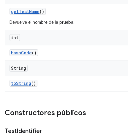
get
Test
Name
()
Devuelve el nombre de la prueba.
int
hash
Code
()
String
to
String
()
Constructores públicos
Test
Identifier