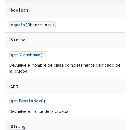
boolean
equals
(Object obj)
String
get
Class
Name
()
Devuelve el nombre de clase completamente calificado de
la prueba.
int
get
Test
Index
()
Devuelve el índice de la prueba.
String