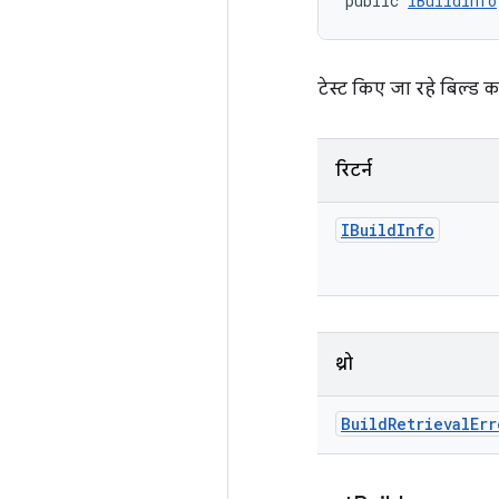
public 
IBuildInfo
टेस्ट किए जा रहे बिल्ड क
रिटर्न
IBuild
Info
थ्रो
Build
Retrieval
Err