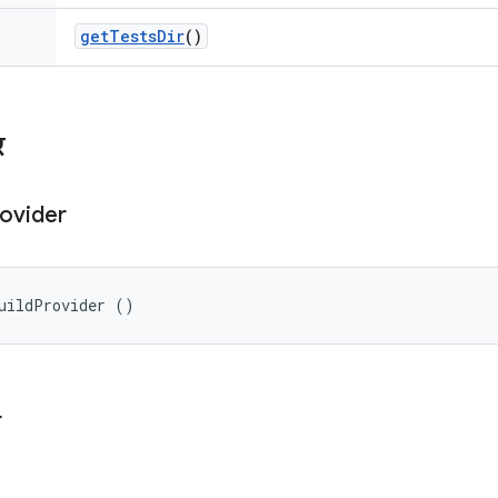
get
Tests
Dir
()
र
ovider
uildProvider ()
े