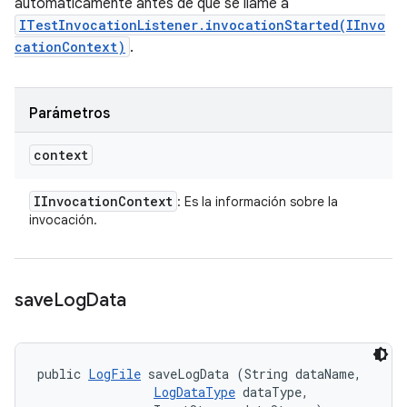
automáticamente antes de que se llame a
ITestInvocationListener.invocationStarted(IInvo
cationContext)
.
Parámetros
context
IInvocation
Context
: Es la información sobre la
invocación.
save
Log
Data
public 
LogFile
 saveLogData (String dataName, 

LogDataType
 dataType, 
