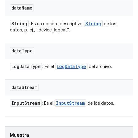
data
Name
String
String
: Es un nombre descriptivo
de los
datos, p. ej., "device_logcat".
data
Type
Log
Data
Type
Log
Data
Type
: Es el
del archivo.
data
Stream
Input
Stream
Input
Stream
: Es el
de los datos.
Muestra