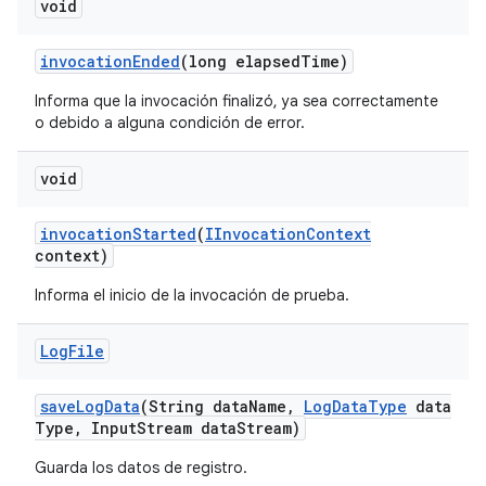
void
invocation
Ended
(long elapsed
Time)
Informa que la invocación finalizó, ya sea correctamente
o debido a alguna condición de error.
void
invocation
Started
(
IInvocation
Context
context)
Informa el inicio de la invocación de prueba.
Log
File
save
Log
Data
(String data
Name
,
Log
Data
Type
data
Type
,
Input
Stream data
Stream)
Guarda los datos de registro.