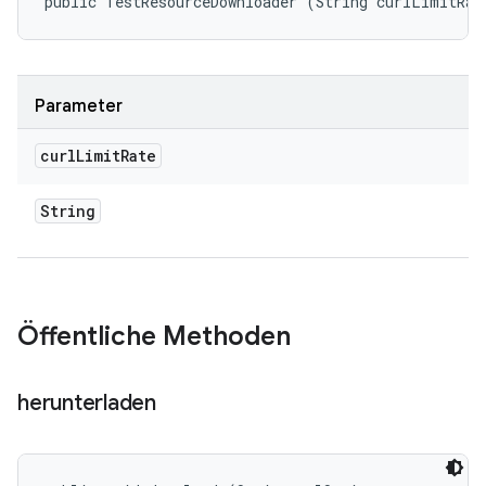
public TestResourceDownloader (String curlLimitRat
Parameter
curl
Limit
Rate
String
Öffentliche Methoden
herunterladen