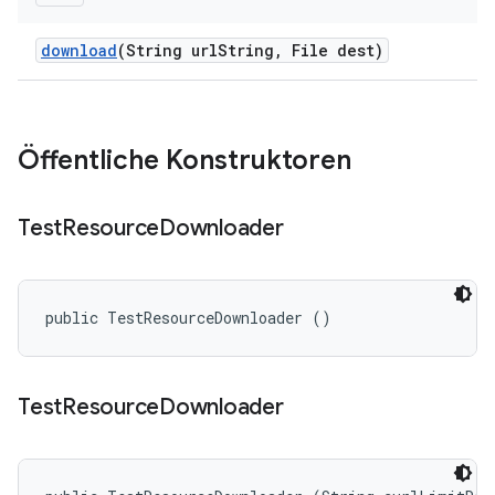
download
(String url
String
,
File dest)
Öffentliche Konstruktoren
Test
Resource
Downloader
public TestResourceDownloader ()
Test
Resource
Downloader