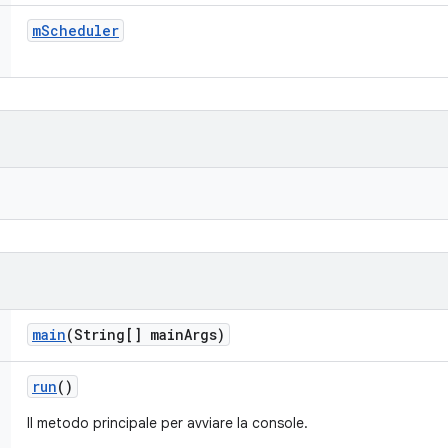
m
Scheduler
main
(String[] main
Args)
run
()
Il metodo principale per avviare la console.