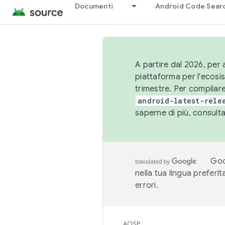
Documenti
Android Code Sear
A partire dal 2026, per a
piattaforma per l'ecos
trimestre. Per compilare
android-latest-rele
saperne di più, consult
Goo
nella tua lingua preferi
errori.
AOSP