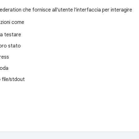
deration che fornisce all'utente l'interfaccia per interagire
zioni come
a testare
 loro stato
gress
coda
 file/stdout