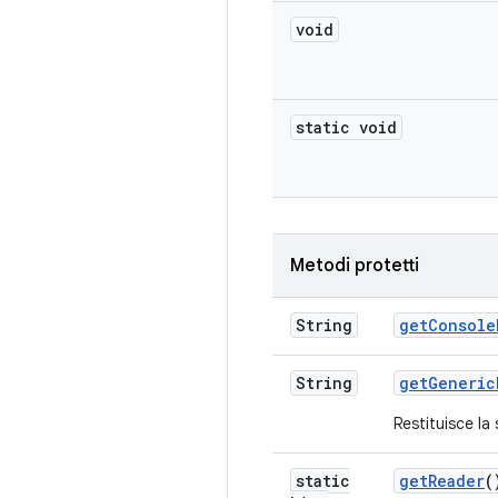
void
static void
Metodi protetti
String
get
Console
String
get
Generic
Restituisce la
static
get
Reader
(