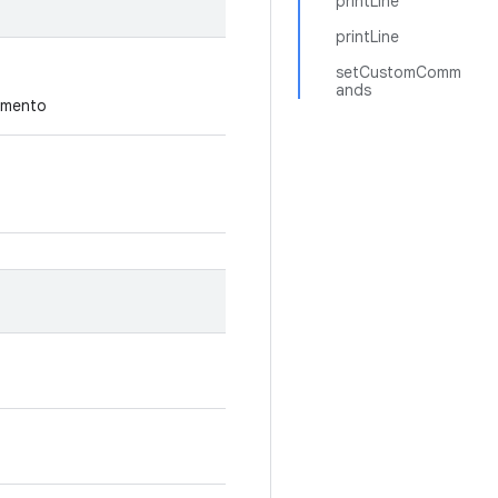
printLine
printLine
setCustomComm
ands
gomento