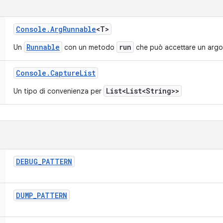
Console
.
Arg
Runnable
<T>
Runnable
run
Un
con un metodo
che può accettare un ar
Console
.
Capture
List
List<List<String>>
Un tipo di convenienza per
DEBUG
_
PATTERN
DUMP
_
PATTERN