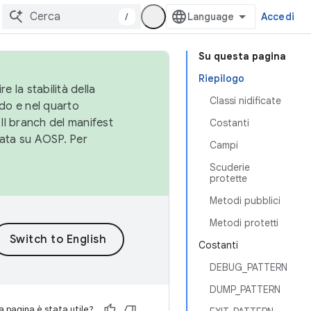
/
Accedi
Su questa pagina
Riepilogo
e la stabilità della
Classi nidificate
do e nel quarto
 Il branch del manifest
Costanti
cata su AOSP. Per
Campi
Scuderie
protette
Metodi pubblici
Metodi protetti
Costanti
DEBUG_PATTERN
DUMP_PATTERN
 pagina è stata utile?