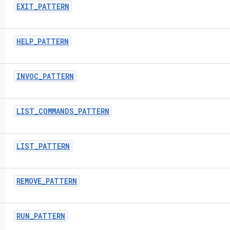
EXIT
_
PATTERN
HELP
_
PATTERN
INVOC
_
PATTERN
LIST
_
COMMANDS
_
PATTERN
LIST
_
PATTERN
REMOVE
_
PATTERN
RUN
_
PATTERN