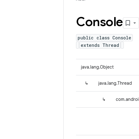
Console
public class Console
extends Thread
java.lang.Object
↳
java.lang.Thread
↳
com.androi