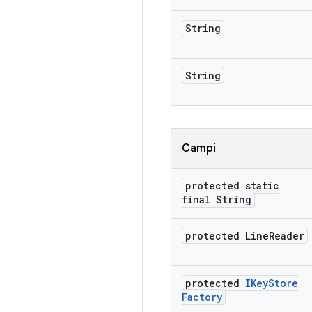
String
String
Campi
protected static
final String
protected Line
Reader
protected
IKey
Store
Factory