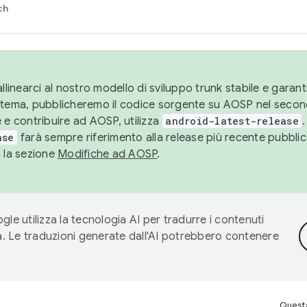
ch
llinearci al nostro modello di sviluppo trunk stabile e garantir
istema, pubblicheremo il codice sorgente su AOSP nel secon
 e contribuire ad AOSP, utilizza
android-latest-release
.
ase
farà sempre riferimento alla release più recente pubbli
a la sezione
Modifiche ad AOSP
.
gle utilizza la tecnologia AI per tradurre i contenuti
ta. Le traduzioni generate dall'AI potrebbero contenere
Questa