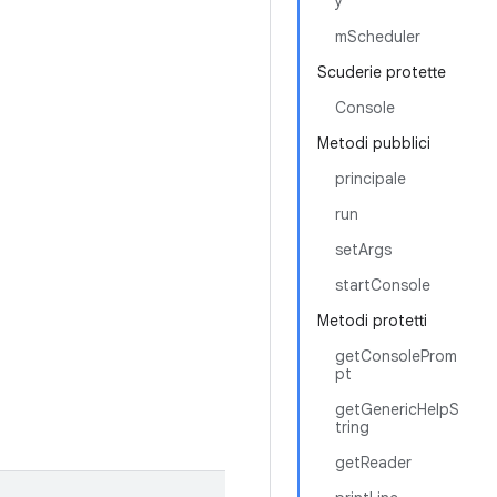
y
mScheduler
Scuderie protette
Console
Metodi pubblici
principale
run
setArgs
startConsole
Metodi protetti
getConsoleProm
pt
getGenericHelpS
tring
getReader