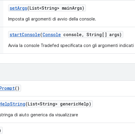
set
Args
(List<String> main
Args)
Imposta gli argomenti di avvio della console.
start
Console
(
Console
console
,
String[] args)
Avvia la console Tradefed specificata con gli argomenti indicati
Prompt
()
Help
String
(List<String> generic
Help)
 stringa di aiuto generica da visualizzare
)