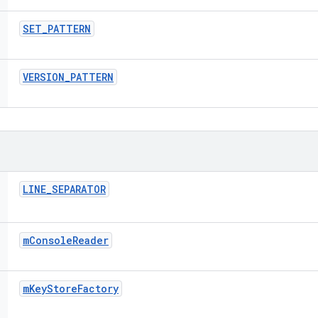
SET
_
PATTERN
VERSION
_
PATTERN
LINE
_
SEPARATOR
m
Console
Reader
m
Key
Store
Factory