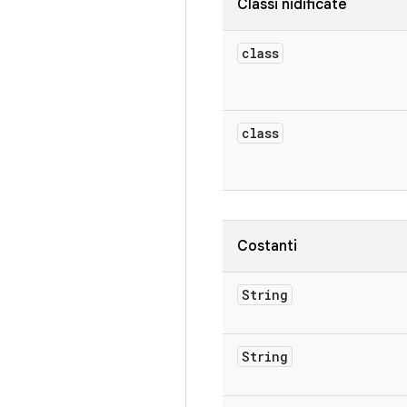
Classi nidificate
class
class
Costanti
String
String