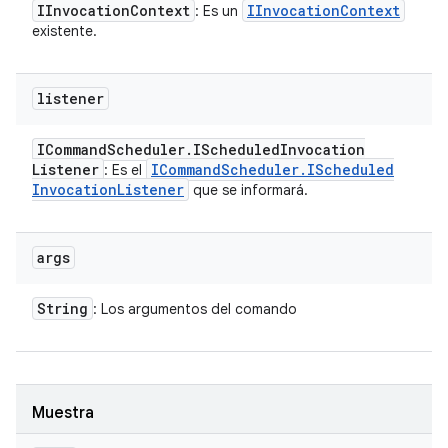
IInvocation
Context
IInvocation
Context
: Es un
existente.
listener
ICommand
Scheduler
.
IScheduled
Invocation
Listener
ICommand
Scheduler
.
IScheduled
: Es el
Invocation
Listener
que se informará.
args
String
: Los argumentos del comando
Muestra