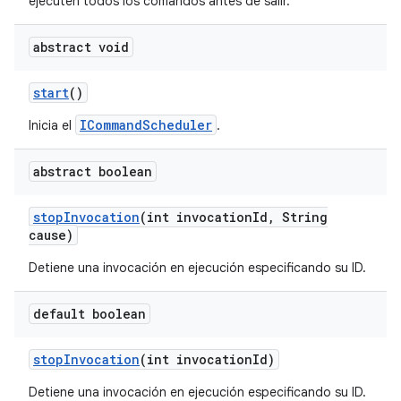
ejecuten todos los comandos antes de salir.
abstract void
start
()
ICommandScheduler
Inicia el
.
abstract boolean
stop
Invocation
(int invocation
Id
,
String
cause)
Detiene una invocación en ejecución especificando su ID.
default boolean
stop
Invocation
(int invocation
Id)
Detiene una invocación en ejecución especificando su ID.