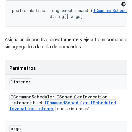
public abstract long execCommand (
ICommandSchedule
                String[] args)
Asigna un dispositivo directamente y ejecuta un comando
sin agregarlo a la cola de comandos.
Parámetros
listener
ICommand
Scheduler
.
IScheduled
Invocation
Listener
ICommand
Scheduler
.
IScheduled
: Es el
Invocation
Listener
que se informará.
args