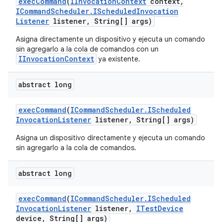
exec
Command
(
IInvocation
Context
context
,
ICommand
Scheduler
.
IScheduled
Invocation
Listener
listener
,
String[] args)
Asigna directamente un dispositivo y ejecuta un comando
sin agregarlo a la cola de comandos con un
IInvocationContext
ya existente.
abstract long
exec
Command
(
ICommand
Scheduler
.
IScheduled
Invocation
Listener
listener
,
String[] args)
Asigna un dispositivo directamente y ejecuta un comando
sin agregarlo a la cola de comandos.
abstract long
exec
Command
(
ICommand
Scheduler
.
IScheduled
Invocation
Listener
listener
,
ITest
Device
device
,
String[] args)