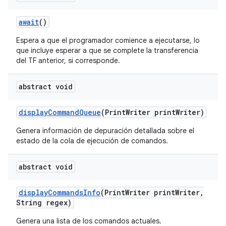
await
()
Espera a que el programador comience a ejecutarse, lo
que incluye esperar a que se complete la transferencia
del TF anterior, si corresponde.
abstract void
display
Command
Queue
(Print
Writer print
Writer)
Genera información de depuración detallada sobre el
estado de la cola de ejecución de comandos.
abstract void
display
Commands
Info
(Print
Writer print
Writer
,
String regex)
Genera una lista de los comandos actuales.