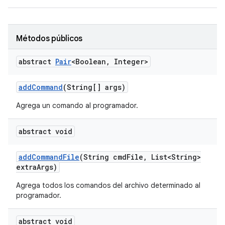
Métodos públicos
abstract
Pair
<Boolean
,
Integer>
add
Command
(String[] args)
Agrega un comando al programador.
abstract void
add
Command
File
(String cmd
File
,
List<String>
extra
Args)
Agrega todos los comandos del archivo determinado al
programador.
abstract void