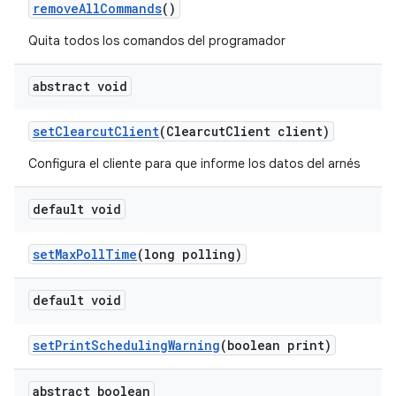
remove
All
Commands
()
Quita todos los comandos del programador
abstract void
set
Clearcut
Client
(Clearcut
Client client)
Configura el cliente para que informe los datos del arnés
default void
set
Max
Poll
Time
(long polling)
default void
set
Print
Scheduling
Warning
(boolean print)
abstract boolean