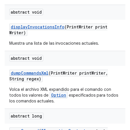
abstract void
display
Invocations
Info
(Print
Writer print
Writer)
Muestra una lista de las invocaciones actuales.
abstract void
dump
Commands
Xml
(Print
Writer print
Writer
,
String regex)
Volca el archivo XML expandido para el comando con
Option
todos los valores de
especificados para todos
los comandos actuales.
abstract long