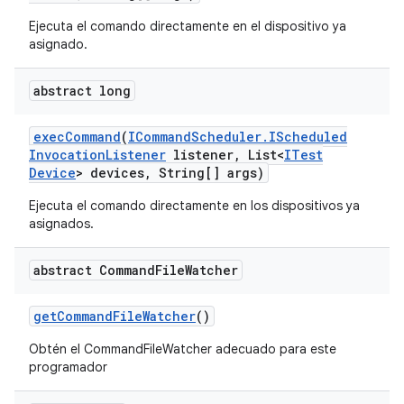
Ejecuta el comando directamente en el dispositivo ya
asignado.
abstract long
exec
Command
(
ICommand
Scheduler
.
IScheduled
Invocation
Listener
listener
,
List<
ITest
Device
> devices
,
String[] args)
Ejecuta el comando directamente en los dispositivos ya
asignados.
abstract Command
File
Watcher
get
Command
File
Watcher
()
Obtén el CommandFileWatcher adecuado para este
programador