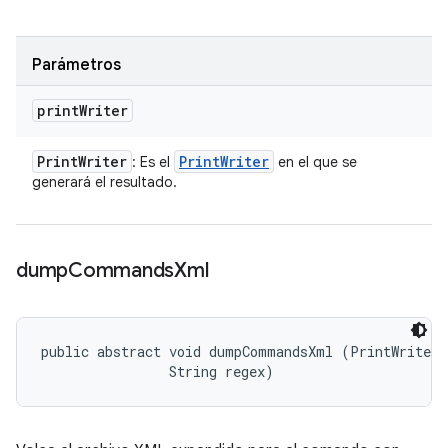
Parámetros
print
Writer
Print
Writer
Print
Writer
: Es el
en el que se
generará el resultado.
dump
Commands
Xml
public abstract void dumpCommandsXml (PrintWriter p
                String regex)