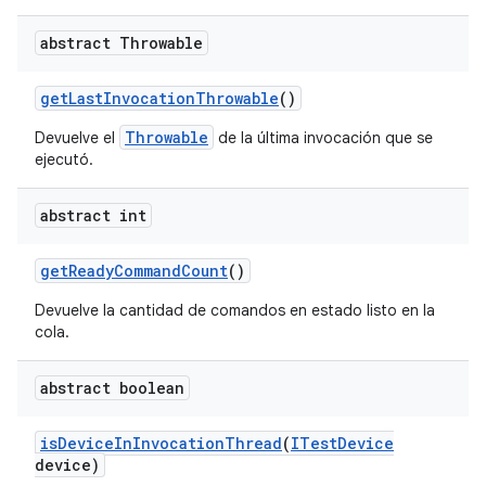
abstract Throwable
get
Last
Invocation
Throwable
()
Throwable
Devuelve el
de la última invocación que se
ejecutó.
abstract int
get
Ready
Command
Count
()
Devuelve la cantidad de comandos en estado listo en la
cola.
abstract boolean
is
Device
In
Invocation
Thread
(
ITest
Device
device)