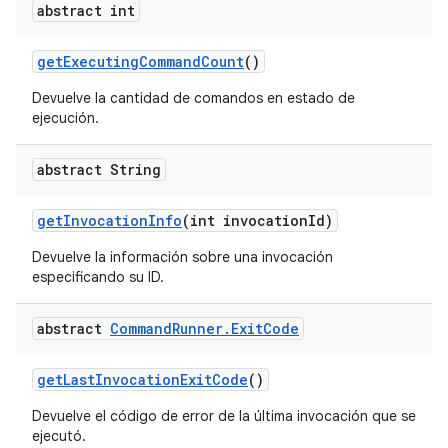
abstract int
get
Executing
Command
Count
()
Devuelve la cantidad de comandos en estado de
ejecución.
abstract String
get
Invocation
Info
(int invocation
Id)
Devuelve la información sobre una invocación
especificando su ID.
abstract
Command
Runner
.
Exit
Code
get
Last
Invocation
Exit
Code
()
Devuelve el código de error de la última invocación que se
ejecutó.