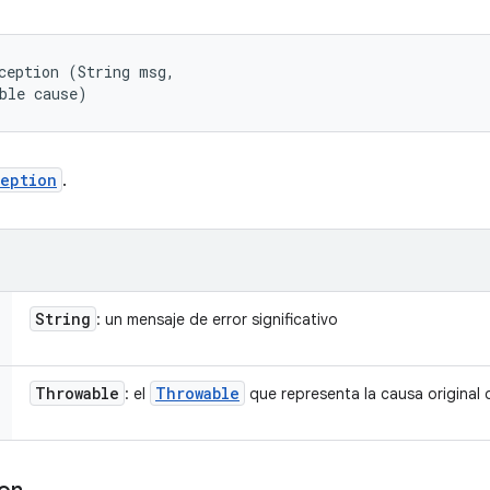
ception (String msg, 

ble cause)
eption
.
String
: un mensaje de error significativo
Throwable
Throwable
: el
que representa la causa original d