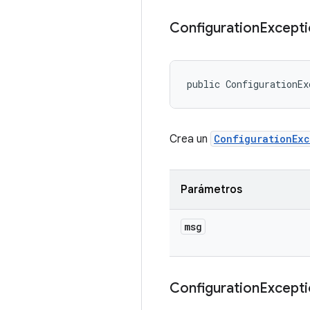
Configuration
Except
public ConfigurationEx
Crea un
ConfigurationExc
Parámetros
msg
Configuration
Except