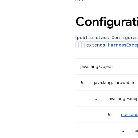
Configurat
public class Configura
extends
HarnessExce
java.lang.Object
↳
java.lang.Throwable
↳
java.lang.Exce
↳
com.and
↳
c