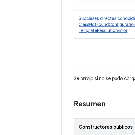
Subclases directas conocid
ClassNotFoundConfiguratio
TemplateResolutionError
Se arroja si no se pudo carg
Resumen
Constructores públicos