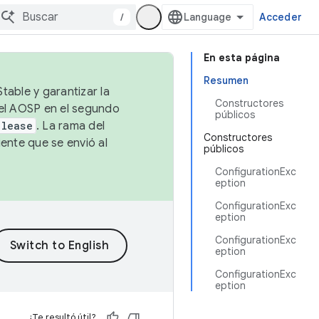
/
Acceder
En esta página
Resumen
table y garantizar la
Constructores
 el AOSP en el segundo
públicos
elease
. La rama del
Constructores
ente que se envió al
públicos
ConfigurationExc
eption
ConfigurationExc
eption
ConfigurationExc
eption
ConfigurationExc
eption
¿Te resultó útil?