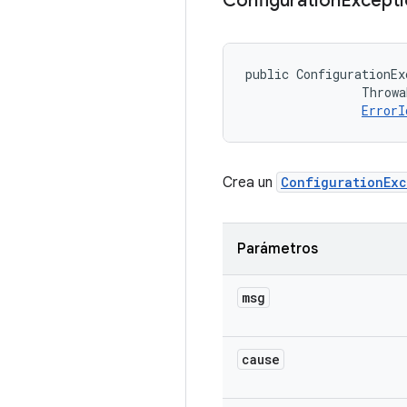
Configuration
Except
public ConfigurationEx
                Throwa
ErrorI
Crea un
ConfigurationExc
Parámetros
msg
cause