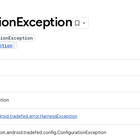
ion
Exception
tionException
ption
ption
roid.tradefed.error.HarnessException
om.android.tradefed.config.ConfigurationException