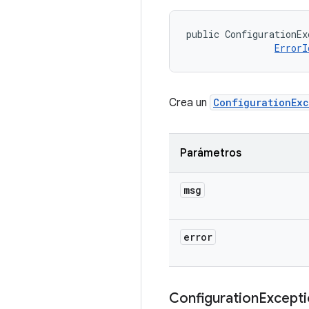
public ConfigurationEx
ErrorI
Crea un
ConfigurationExc
Parámetros
msg
error
Configuration
Except