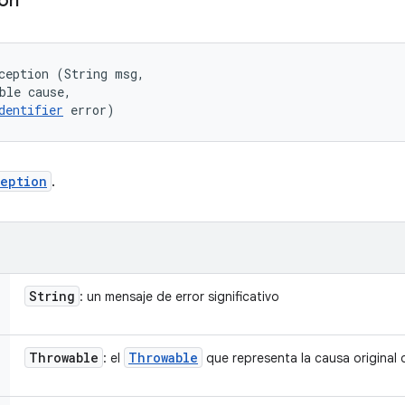
ion
ception (String msg, 

ble cause, 

dentifier
 error)
eption
.
String
: un mensaje de error significativo
Throwable
Throwable
: el
que representa la causa original d