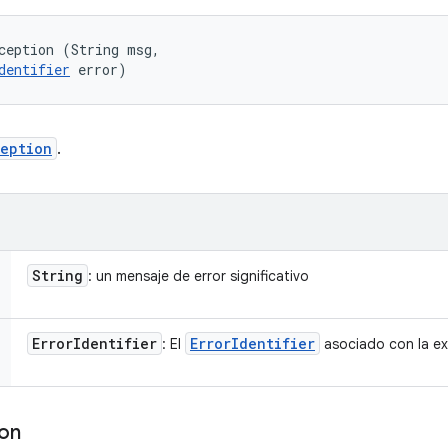
ception (String msg, 

dentifier
 error)
eption
.
String
: un mensaje de error significativo
Error
Identifier
Error
Identifier
: El
asociado con la e
ion