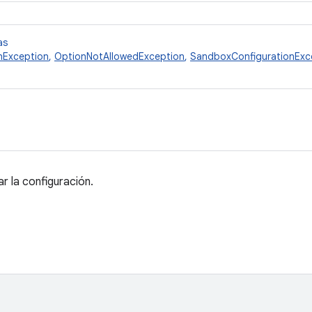
as
nException
,
OptionNotAllowedException
,
SandboxConfigurationExc
ar la configuración.