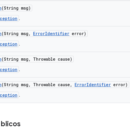
n
(String msg)
xception
.
n
(String msg
,
Error
Identifier
error)
xception
.
n
(String msg
,
Throwable cause)
xception
.
n
(String msg
,
Throwable cause
,
Error
Identifier
error)
xception
.
blicos