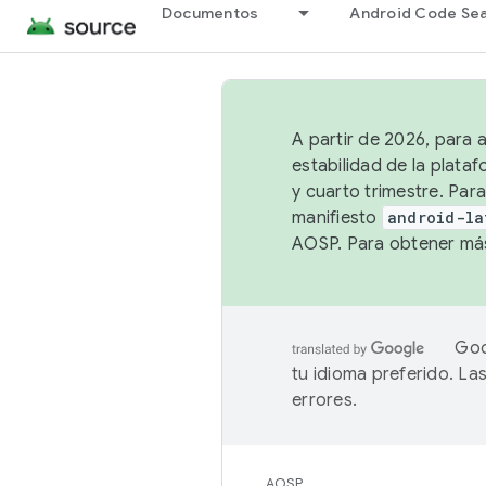
Documentos
Android Code Se
A partir de 2026, para 
estabilidad de la plata
y cuarto trimestre. Para
manifiesto
android-la
AOSP. Para obtener más
Goo
tu idioma preferido. L
errores.
AOSP