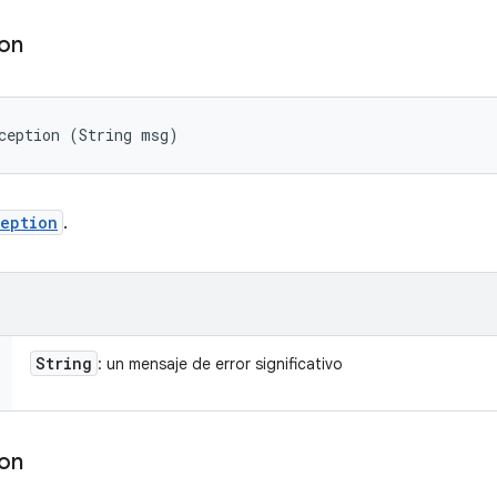
ion
ception (String msg)
eption
.
String
: un mensaje de error significativo
ion