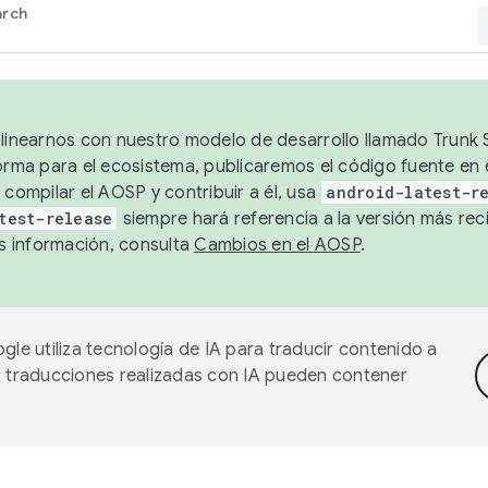
arch
alinearnos con nuestro modelo de desarrollo llamado Trunk S
forma para el ecosistema, publicaremos el código fuente en
 compilar el AOSP y contribuir a él, usa
android-latest-r
test-release
siempre hará referencia a la versión más reci
 información, consulta
Cambios en el AOSP
.
gle utiliza tecnología de IA para traducir contenido a
as traducciones realizadas con IA pueden contener