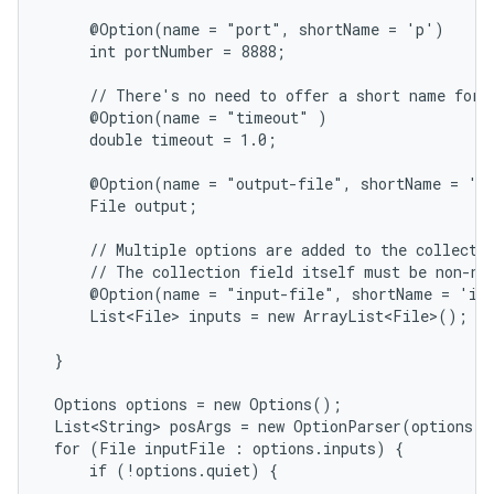
     @Option(name = "port", shortName = 'p')

     int portNumber = 8888;

     // There's no need to offer a short name for r
     @Option(name = "timeout" )

     double timeout = 1.0;

     @Option(name = "output-file", shortName = 'o'
     File output;

     // Multiple options are added to the collectio
     // The collection field itself must be non-nul
     @Option(name = "input-file", shortName = 'i')
     List<File> inputs = new ArrayList<File>();

 }

 Options options = new Options();

 List<String> posArgs = new OptionParser(options).
 for (File inputFile : options.inputs) {

     if (!options.quiet) {

        ...
