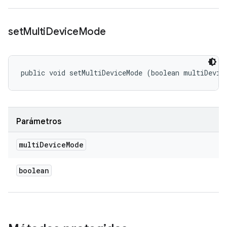
set
Multi
Device
Mode
public void setMultiDeviceMode (boolean multiDevic
Parámetros
multi
Device
Mode
boolean