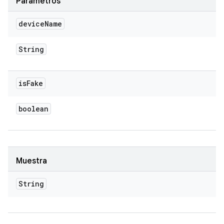
Parámetros
device
Name
String
is
Fake
boolean
Muestra
String