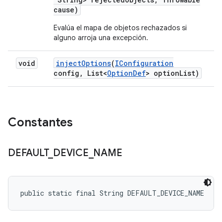
cause)
Evalúa el mapa de objetos rechazados si
alguno arroja una excepción.
void
inject
Options
(
IConfiguration
config
,
List<
Option
Def
> option
List)
Constantes
DEFAULT
_
DEVICE
_
NAME
public static final String DEFAULT_DEVICE_NAME