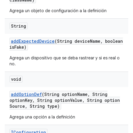
Agrega un objeto de configuración a la definición
String
add
Expected
Device
(String device
Name
,
boolean
is
Fake)
Agrega un dispositivo que se deba rastrear y si es real o
no.
void
add
Option
Def
(String option
Name
,
String
option
Key
,
String option
Value
,
String option
Source
,
String type)
Agrega una opción a la definición
IConfiguration