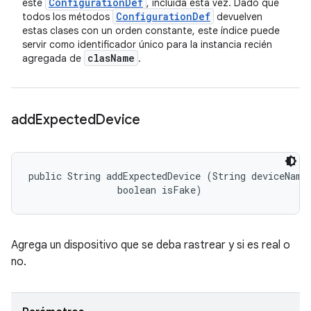
Configuration
Def
este
, incluida esta vez. Dado que
Configuration
Def
todos los métodos
devuelven
estas clases con un orden constante, este índice puede
servir como identificador único para la instancia recién
clas
Name
agregada de
.
add
Expected
Device
public String addExpectedDevice (String deviceName,
                boolean isFake)
Agrega un dispositivo que se deba rastrear y si es real o
no.