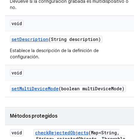
Devuelve si la configuración grabada es multidispositivo o
no.
void
set
Description
(String description)
Establece la descripción de la definición de
configuración.
void
set
Multi
Device
Mode
(boolean multi
Device
Mode)
Métodos protegidos
void
check
Rejected
Objects
(Map<String
,
String> rejected
Objects
,
Throwable