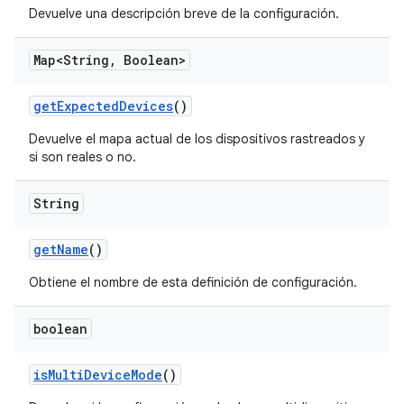
Devuelve una descripción breve de la configuración.
Map<String
,
Boolean>
get
Expected
Devices
()
Devuelve el mapa actual de los dispositivos rastreados y
si son reales o no.
String
get
Name
()
Obtiene el nombre de esta definición de configuración.
boolean
is
Multi
Device
Mode
()