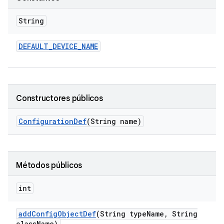
String
DEFAULT
_
DEVICE
_
NAME
Constructores públicos
Configuration
Def
(String name)
Métodos públicos
int
add
Config
Object
Def
(String type
Name
,
String
class
Name)