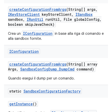
create
Configuration
From
Args
(String[] args
,
IKey
Store
Client
key
Store
Client
,
ISandbox
sandbox
,
IRun
Util
run
Util
,
File global
Config
,
boolean skip
Java
Check)
IConfiguration
Crea un
in base alla riga di comando e
alla sandbox fornite.
IConfiguration
create
Configuration
From
Args
(String[] array
Args
,
Sandbox
Config
Dump
.
Dump
Cmd
command)
Quando esegui il dump per un comando.
static
Sandbox
Configuration
Factory
get
Instance
()