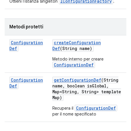
IConfigurationFactory
Ottieni l'istanza singleton
.
Metodi protetti
Configuration
create
Configuration
Def
Def
(String name)
Metodo interno per creare
ConfigurationDef
Configuration
get
Configuration
Def
(String
Def
name
,
boolean is
Global
,
Map<String
,
String> template
Map)
ConfigurationDef
Recupera il
per il nome specificato