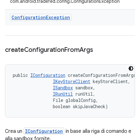
com.android.tradefed.config.ConfigurationException
Configuration
Exception
create
Configuration
From
Args
public 
IConfiguration
 createConfigurationFromArgs (
IKeyStoreClient
 keyStoreClient, 

ISandbox
 sandbox, 

IRunUtil
 runUtil, 

                File globalConfig, 

                boolean skipJavaCheck)
Crea un
IConfiguration
in base alla riga di comando e
alla sandbox fornite.