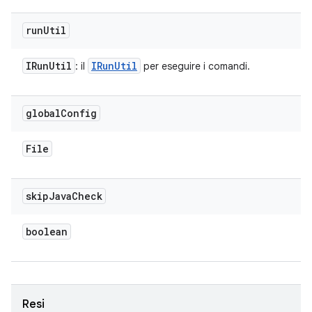
run
Util
IRun
Util
IRun
Util
: il
per eseguire i comandi.
global
Config
File
skip
Java
Check
boolean
Resi