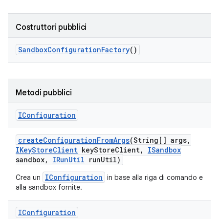
Costruttori pubblici
Sandbox
Configuration
Factory
()
Metodi pubblici
IConfiguration
create
Configuration
From
Args
(String[] args
,
IKey
Store
Client
key
Store
Client
,
ISandbox
sandbox
,
IRun
Util
run
Util)
IConfiguration
Crea un
in base alla riga di comando e
alla sandbox fornite.
IConfiguration