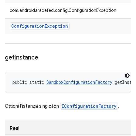
com.android.tradefed.config.ConfigurationException
Configuration
Exception
get
Instance
public static 
SandboxConfigurationFactory
 getInsta
Ottieni l'istanza singleton
IConfigurationFactory
.
Resi