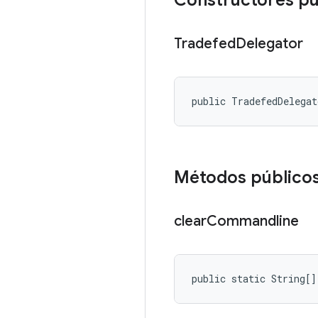
Constructores pú
Tradefed
Delegator
public TradefedDelega
Métodos público
clear
Commandline
public static String[]