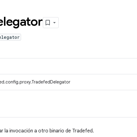
legator
elegator
ed.config.proxy.TradefedDelegator
r la invocación a otro binario de Tradefed.