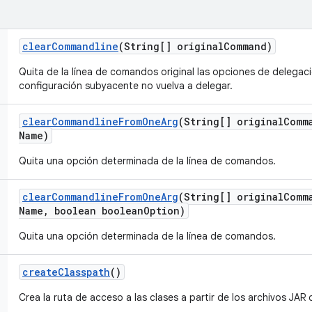
clear
Commandline
(String[] original
Command)
Quita de la línea de comandos original las opciones de delegac
configuración subyacente no vuelva a delegar.
clear
Commandline
From
One
Arg
(String[] original
Comm
Name)
Quita una opción determinada de la línea de comandos.
clear
Commandline
From
One
Arg
(String[] original
Comm
Name
,
boolean boolean
Option)
Quita una opción determinada de la línea de comandos.
create
Classpath
()
Crea la ruta de acceso a las clases a partir de los archivos JAR d