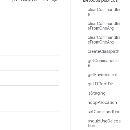
Métodos públicos
clearCommandlin
e
clearCommandlin
eFromOneArg
clearCommandlin
eFromOneArg
createClasspath
getCommandLin
e
getEnvironment
getTfRootDir
isStaging
noopAllocation
setCommandLine
shouldUseDelega
tion