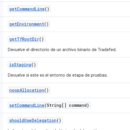
get
Command
Line
()
get
Environment
()
get
Tf
Root
Dir
()
Devuelve el directorio de un archivo binario de Tradefed.
is
Staging
()
Devuelve si este es el entorno de etapa de pruebas.
noop
Allocation
()
set
Command
Line
(String[] command)
should
Use
Delegation
()