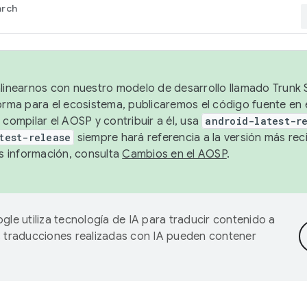
arch
alinearnos con nuestro modelo de desarrollo llamado Trunk S
forma para el ecosistema, publicaremos el código fuente en
 compilar el AOSP y contribuir a él, usa
android-latest-r
test-release
siempre hará referencia a la versión más reci
 información, consulta
Cambios en el AOSP
.
gle utiliza tecnología de IA para traducir contenido a
as traducciones realizadas con IA pueden contener