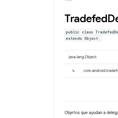
Tradefed
De
public class TradefedD
extends Object
java.lang.Object
↳
com.android.tradef
Objetos que ayudan a delega