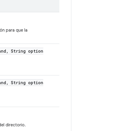
ión para que la
and
,
String option
and
,
String option
el directorio.