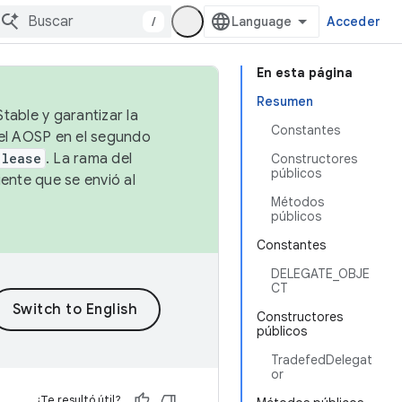
/
Acceder
En esta página
Resumen
table y garantizar la
Constantes
 el AOSP en el segundo
elease
. La rama del
Constructores
públicos
ente que se envió al
Métodos
públicos
Constantes
DELEGATE_OBJE
CT
Constructores
públicos
TradefedDelegat
or
¿Te resultó útil?