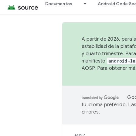
Documentos
Android Code Se
A partir de 2026, para 
estabilidad de la plata
y cuarto trimestre. Para
manifiesto
android-la
AOSP. Para obtener más
Goo
tu idioma preferido. L
errores.
AOSP