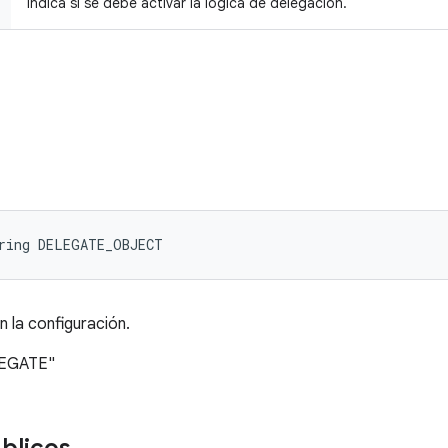
Indica si se debe activar la lógica de delegación.
tring DELEGATE_OBJECT
n la configuración.
ELEGATE"