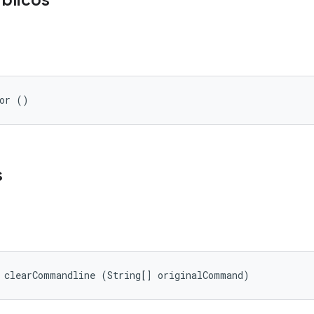
blicos
tor ()
s
 clearCommandline (String[] originalCommand)