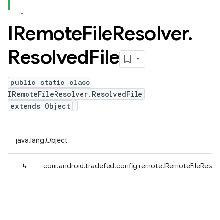
IRemote
File
Resolver
.
Resolved
File
public static class
IRemoteFileResolver.ResolvedFile
extends Object
java.lang.Object
↳
com.android.tradefed.config.remote.IRemoteFileResolv