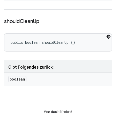
should
Clean
Up
public boolean shouldCleanUp ()
Gibt Folgendes zurück:
boolean
War das hilfreich?