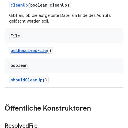
clean
Up
(boolean clean
Up)
Gibt an, ob die aufgelöste Datei am Ende des Aufrufs
gelöscht werden soll.
File
get
Resolved
File
()
boolean
should
Clean
Up
()
Öffentliche Konstruktoren
Resolved
File