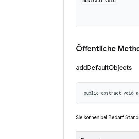
abstract void
Öffentliche Meth
add
Default
Objects
public abstract void a
Sie können bei Bedarf Stand