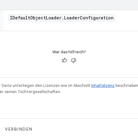
IDefault
Object
Loader
.
Loader
Configuration
War das hilfreich?
r Seite unterliegen den Lizenzen wie im Abschnitt
Inhaltslizenz
beschrieben
r seinen Tochtergesellschaften.
VERBINDEN