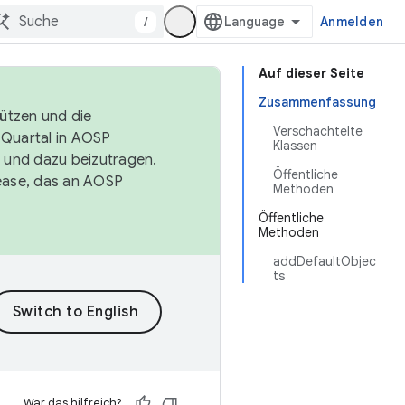
/
Anmelden
Auf dieser Seite
Zusammenfassung
tützen und die
Verschachtelte
. Quartal in AOSP
Klassen
 und dazu beizutragen.
Öffentliche
ease, das an AOSP
Methoden
Öffentliche
Methoden
addDefaultObjec
ts
War das hilfreich?