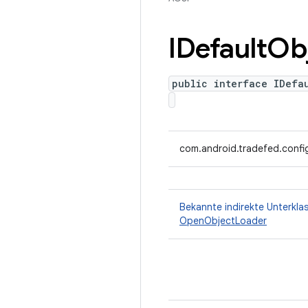
IDefault
Ob
public interface IDefa
com.android.tradefed.confi
Bekannte indirekte Unterkla
OpenObjectLoader