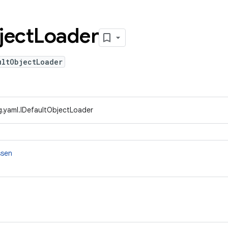
ject
Loader
ultObjectLoader
g.yaml.IDefaultObjectLoader
ssen