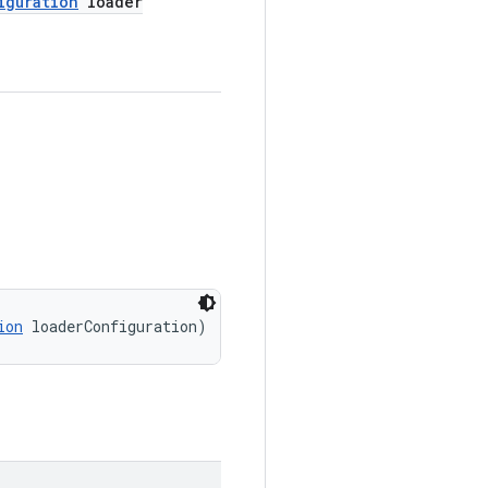
iguration
loader
ion
 loaderConfiguration)