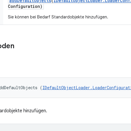
add
Default
Objects
(
IDefault
Object
Loader
.
Loader
Conf
Configuration)
Sie können bei Bedarf Standardobjekte hinzufügen.
oden
ddDefaultObjects (
IDefaultObjectLoader.LoaderConfigurat
ardobjekte hinzufügen.