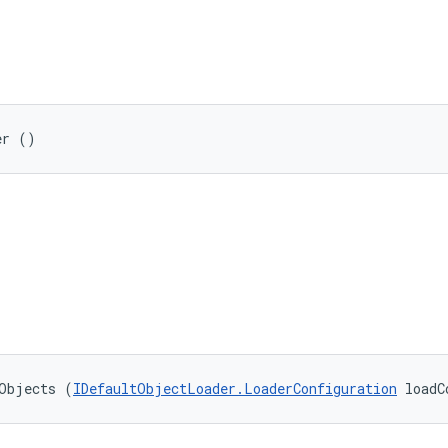
er ()
tObjects (
IDefaultObjectLoader.LoaderConfiguration
 loadC