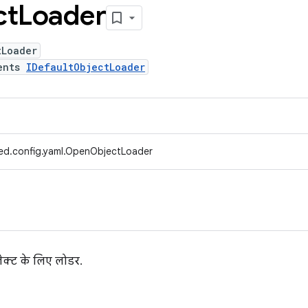
ct
Loader
tLoader
ents
IDefaultObjectLoader
ed.config.yaml.OpenObjectLoader
ेक्ट के लिए लोडर.