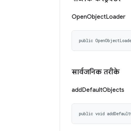
Open
Object
Loader
public OpenObjectLoad
सार्वजनिक तरीके
add
Default
Objects
public void addDefaul