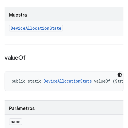
Muestra
Device
Allocation
State
value
Of
public static 
DeviceAllocationState
 valueOf (Strin
Parámetros
name