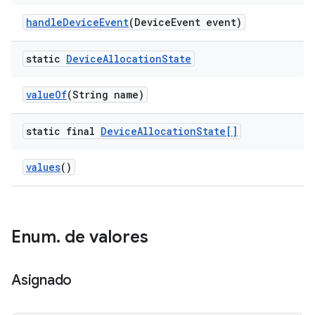
handle
Device
Event
(Device
Event event)
static
Device
Allocation
State
value
Of
(String name)
static final
Device
Allocation
State[]
values
()
Enum
.
de valores
Asignado