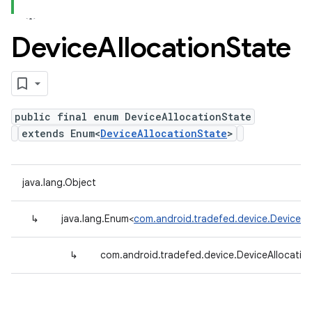
Device
Allocation
State
public final enum DeviceAllocationState
extends Enum<
DeviceAllocationState
>
java.lang.Object
↳
java.lang.Enum<
com.android.tradefed.device.DeviceAl
↳
com.android.tradefed.device.DeviceAllocatio