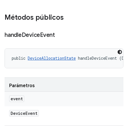
Métodos públicos
handle
Device
Event
public 
DeviceAllocationState
 handleDeviceEvent (De
Parámetros
event
Device
Event