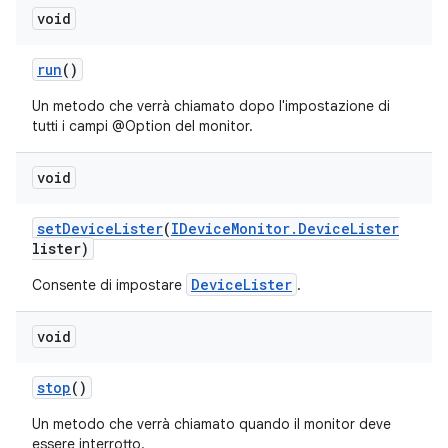
void
run
()
Un metodo che verrà chiamato dopo l'impostazione di
tutti i campi @Option del monitor.
void
set
Device
Lister
(
IDevice
Monitor
.
Device
Lister
lister)
DeviceLister
Consente di impostare
.
void
stop
()
Un metodo che verrà chiamato quando il monitor deve
essere interrotto.