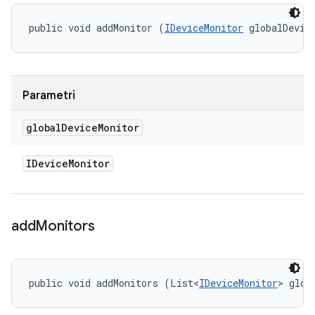
public void addMonitor (
IDeviceMonitor
 globalDevic
Parametri
global
Device
Monitor
IDevice
Monitor
add
Monitors
public void addMonitors (List<
IDeviceMonitor
> glob