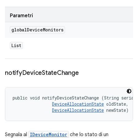
Parametri
global
Device
Monitors
List
notify
Device
State
Change
public void notifyDeviceStateChange (String serial,
DeviceAllocationState
 oldState, 

DeviceAllocationState
 newState)
Segnala al
IDeviceMonitor
che lo stato di un