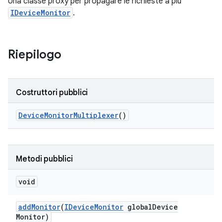
Una classe proxy per propagare le richieste a più
IDeviceMonitor
.
Riepilogo
Costruttori pubblici
Device
Monitor
Multiplexer
()
Metodi pubblici
void
add
Monitor
(
IDevice
Monitor
global
Device
Monitor)