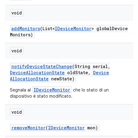
void
add
Monitors
(List<
IDevice
Monitor
> global
Device
Monitors)
void
notify
Device
State
Change
(String serial
,
Device
Allocation
State
old
State
,
Device
Allocation
State
new
State)
IDeviceMonitor
Segnala al
che lo stato di un
dispositivo è stato modificato.
void
remove
Monitor
(
IDevice
Monitor
mon)