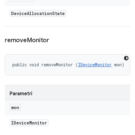
Device
Allocation
State
remove
Monitor
public void removeMonitor (
IDeviceMonitor
 mon)
Parametri
mon
IDevice
Monitor