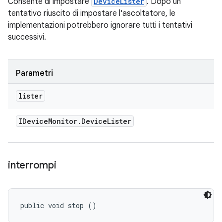
Consente di impostare
DeviceLister
. Dopo un
tentativo riuscito di impostare l'ascoltatore, le
implementazioni potrebbero ignorare tutti i tentativi
successivi.
Parametri
lister
IDevice
Monitor
.
Device
Lister
interrompi
public void stop ()