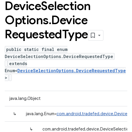
Device
Selection
Options
.
Device
Requested
Type
public static final enum
DeviceSelectionOptions.DeviceRequestedType
extends
Enum<
DeviceSelectionOptions.DeviceRequestedType
>
java.lang.Object
↳
java.lang.Enum<
com.android.tradefed.device.DeviceS
↳
com.android.tradefed.device.DeviceSelectio