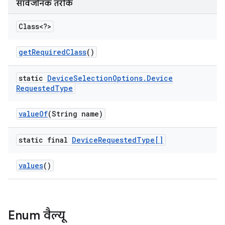
सार्वजनिक तरीके
Class<?>
get
Required
Class
()
static
Device
Selection
Options
.
Device
Requested
Type
value
Of
(String name)
static final
Device
Requested
Type[]
values
()
Enum वैल्यू