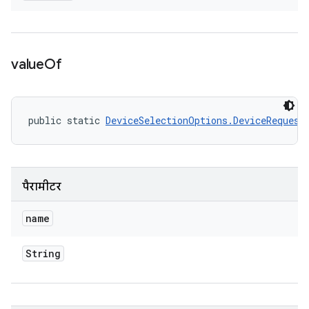
value
Of
public static 
DeviceSelectionOptions.DeviceRequest
पैरामीटर
name
String