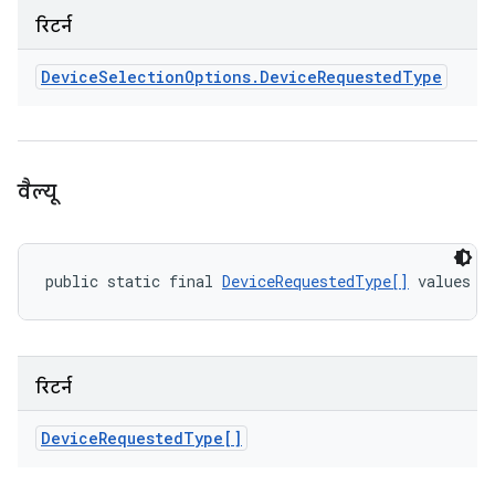
रिटर्न
Device
Selection
Options
.
Device
Requested
Type
वैल्यू
public static final 
DeviceRequestedType[]
 values (
रिटर्न
Device
Requested
Type[]