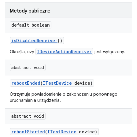
Metody publiczne
default boolean
is
Disabled
Receiver
()
IDeviceActionReceiver
Określa, czy
jest wyłączony.
abstract void
reboot
Ended
(
ITest
Device
device)
Otrzymuje powiadomienie o zakończeniu ponownego
uruchamiania urządzenia.
abstract void
reboot
Started
(
ITest
Device
device)