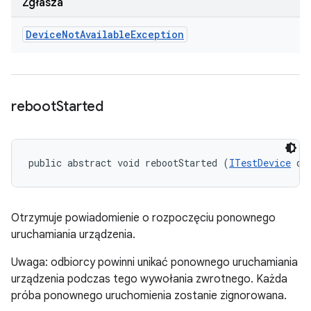
Zgłasza
Device
Not
Available
Exception
reboot
Started
public abstract void rebootStarted (
ITestDevice
 de
Otrzymuje powiadomienie o rozpoczęciu ponownego
uruchamiania urządzenia.
Uwaga: odbiorcy powinni unikać ponownego uruchamiania
urządzenia podczas tego wywołania zwrotnego. Każda
próba ponownego uruchomienia zostanie zignorowana.