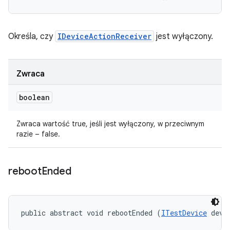
Określa, czy
IDeviceActionReceiver
jest wyłączony.
Zwraca
boolean
Zwraca wartość true, jeśli jest wyłączony, w przeciwnym
razie – false.
reboot
Ended
public abstract void rebootEnded (
ITestDevice
 devi