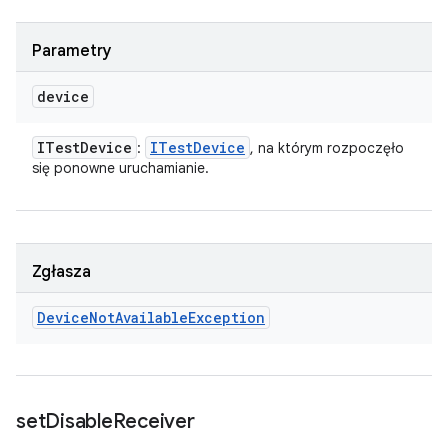
Parametry
device
ITest
Device
ITest
Device
:
, na którym rozpoczęło
się ponowne uruchamianie.
Zgłasza
Device
Not
Available
Exception
set
Disable
Receiver