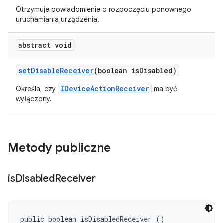
Otrzymuje powiadomienie o rozpoczęciu ponownego
uruchamiania urządzenia.
abstract void
set
Disable
Receiver
(boolean is
Disabled)
IDeviceActionReceiver
Określa, czy
ma być
wyłączony.
Metody publiczne
is
Disabled
Receiver
public boolean isDisabledReceiver ()