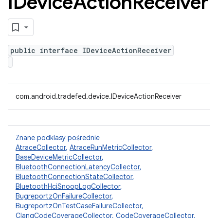
IDevice
Action
Receiver
public interface IDeviceActionReceiver
com.android.tradefed.device.IDeviceActionReceiver
Znane podklasy pośrednie
AtraceCollector
,
AtraceRunMetricCollector
,
BaseDeviceMetricCollector
,
BluetoothConnectionLatencyCollector
,
BluetoothConnectionStateCollector
,
BluetoothHciSnoopLogCollector
,
BugreportzOnFailureCollector
,
BugreportzOnTestCaseFailureCollector
,
ClangCodeCoverageCollector
,
CodeCoverageCollector
,