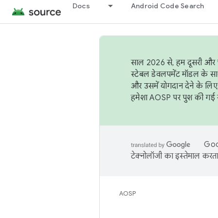
Docs
Android Code Search
साल 2026 से, हम दूसरी और च
स्टेबल डेवलपमेंट मॉडल के सा
और उसमें योगदान देने के लिए
हमेशा AOSP पर पुश की गई सब
Goog
टेक्नोलॉजी का इस्तेमाल करता 
AOSP