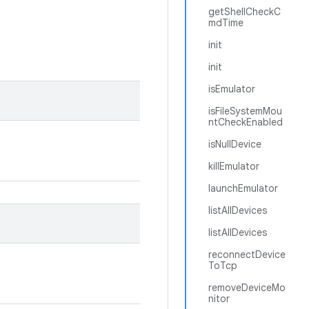
getShellCheckC
mdTime
init
init
isEmulator
isFileSystemMou
ntCheckEnabled
isNullDevice
killEmulator
launchEmulator
listAllDevices
listAllDevices
reconnectDevice
ToTcp
removeDeviceMo
nitor