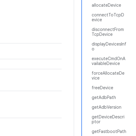
allocateDevice
connectToTcpD
evice
disconnectFrom
TcpDevice
displayDevicesInf
o
executeCmdOnA
vailableDevice
forceAllocateDe
vice
freeDevice
getAdbPath
getAdbVersion
getDeviceDescri
ptor
getFastbootPath