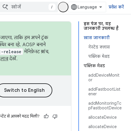
/
प्रवेश करें
इस पेज पर, यह
जानकारी उपलब्ध है
जाएगा, ताकि हम अपने ट्रंक
खास जानकारी
स्थिर बना रहे. AOSP बनाने
नेस्टेड क्लास
t-release
मेनिफ़ेस्ट ब्रांच,
पब्लिक मेथड
दलाव
देखें.
पब्लिक मेथड
addDeviceMonit
or
addFastbootList
ener
addMonitoringTc
pFastbootDevice
न्टेंट से आपको मदद मिली?
allocateDevice
allocateDevice