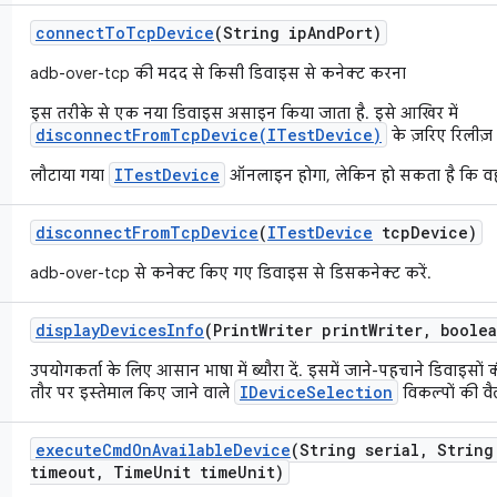
connect
To
Tcp
Device
(String ip
And
Port)
adb-over-tcp की मदद से किसी डिवाइस से कनेक्ट करना
इस तरीके से एक नया डिवाइस असाइन किया जाता है. इसे आखिर में
disconnectFromTcpDevice(ITestDevice)
के ज़रिए रिलीज़
ITestDevice
लौटाया गया
ऑनलाइन होगा, लेकिन हो सकता है कि वह
disconnect
From
Tcp
Device
(
ITest
Device
tcp
Device)
adb-over-tcp से कनेक्ट किए गए डिवाइस से डिसकनेक्ट करें.
display
Devices
Info
(Print
Writer print
Writer
,
boolea
उपयोगकर्ता के लिए आसान भाषा में ब्यौरा दें. इसमें जाने-पहचाने डिवाइसो
IDeviceSelection
तौर पर इस्तेमाल किए जाने वाले
विकल्पों की वैल
execute
Cmd
On
Available
Device
(String serial
,
String
timeout
,
Time
Unit time
Unit)