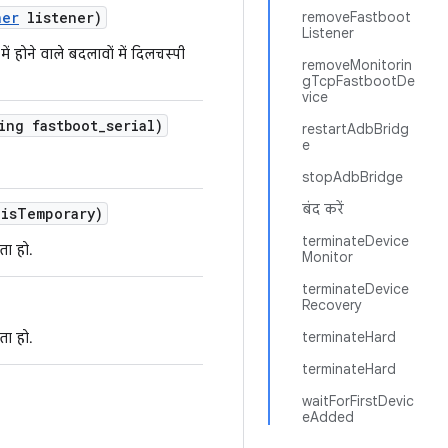
ner
listener)
removeFastboot
Listener
ं होने वाले बदलावों में दिलचस्पी
removeMonitorin
gTcpFastbootDe
vice
ing fastboot
_
serial)
restartAdbBridg
e
stopAdbBridge
बंद करें
is
Temporary)
terminateDevice
ता हो.
Monitor
terminateDevice
Recovery
terminateHard
ता हो.
terminateHard
waitForFirstDevic
eAdded