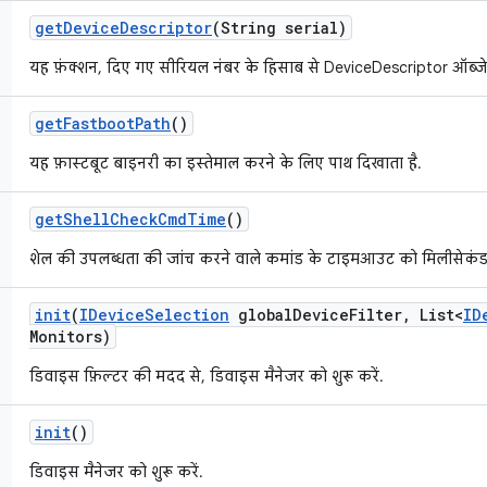
get
Device
Descriptor
(String serial)
यह फ़ंक्शन, दिए गए सीरियल नंबर के हिसाब से DeviceDescriptor ऑब्जेक
get
Fastboot
Path
()
यह फ़ास्टबूट बाइनरी का इस्तेमाल करने के लिए पाथ दिखाता है.
get
Shell
Check
Cmd
Time
()
शेल की उपलब्धता की जांच करने वाले कमांड के टाइमआउट को मिलीसेकंड म
init
(
IDevice
Selection
global
Device
Filter
,
List<
ID
Monitors)
डिवाइस फ़िल्टर की मदद से, डिवाइस मैनेजर को शुरू करें.
init
()
डिवाइस मैनेजर को शुरू करें.