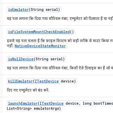
is
Emulator
(String serial)
यह पता लगाना कि दिया गया सीरियल नंबर, एम्युलेटर को दिखाता है या नही
is
File
System
Mount
Check
Enabled
()
इससे यह पता चलता है कि फ़ाइल सिस्टम को सही तरीके से माउंट किया गय
NativeDeviceStateMonitor
नहीं.
is
Null
Device
(String serial)
यह पता लगाना कि दिया गया सीरियल नंबर, किसी ऐसे डिवाइस का है जो मौ
kill
Emulator
(
ITest
Device
device)
दिए गए एम्युलेटर को बंद करें.
launch
Emulator
(
ITest
Device
device
,
long boot
Time
List<String> emulator
Args)