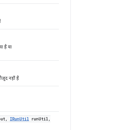
ं
ा है या
जूद नहीं है
out
,
IRun
Util
run
Util
,