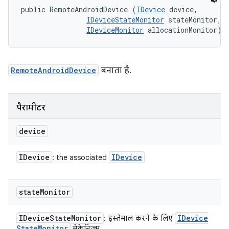
public RemoteAndroidDevice (
IDevice
 device, 

IDeviceStateMonitor
 stateMonitor, 

IDeviceMonitor
 allocationMonitor)
RemoteAndroidDevice
बनाता है.
पैरामीटर
device
IDevice
IDevice
: the associated
state
Monitor
IDevice
State
Monitor
IDevice
: इस्तेमाल करने के लिए
State
Monitor
मेकेनिज़्म