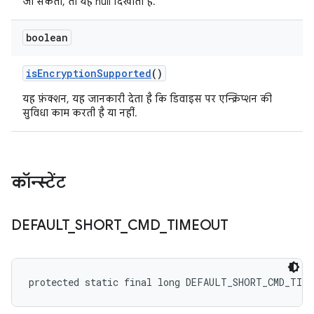
जा सकती, तो यह null दिखाता है.
boolean
is
Encryption
Supported
()
यह फ़ंक्शन, यह जानकारी देता है कि डिवाइस पर एन्क्रिप्शन की
सुविधा काम करती है या नहीं.
कॉन्स्टेंट
DEFAULT
_
SHORT
_
CMD
_
TIMEOUT
protected static final long DEFAULT_SHORT_CMD_TIM