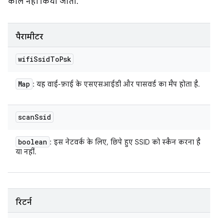
कॉल नहीं किया जाता.
पैरामीटर
wifi
Ssid
To
Psk
Map
: यह वाई-फ़ाई के एसएसआईडी और पासवर्ड का मैप होता है.
scan
Ssid
boolean
: इस नेटवर्क के लिए, छिपे हुए SSID को स्कैन करना है
या नहीं.
रिटर्न