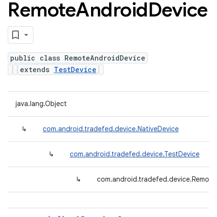
Remote
Android
Device
public class RemoteAndroidDevice
extends
TestDevice
java.lang.Object
↳
com.android.tradefed.device.NativeDevice
↳
com.android.tradefed.device.TestDevice
↳
com.android.tradefed.device.Remote