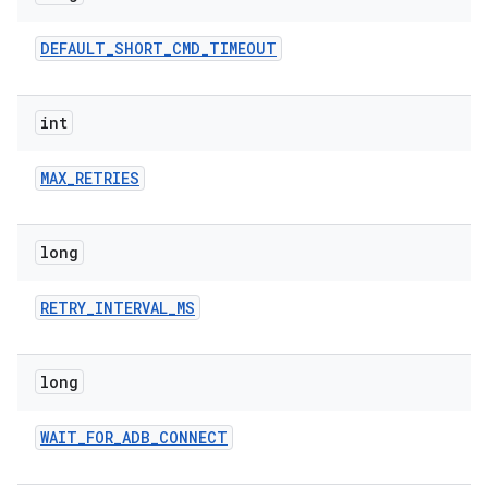
DEFAULT
_
SHORT
_
CMD
_
TIMEOUT
int
MAX
_
RETRIES
long
RETRY
_
INTERVAL
_
MS
long
WAIT
_
FOR
_
ADB
_
CONNECT