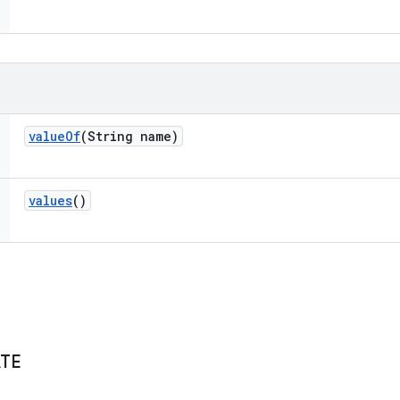
value
Of
(String name)
values
()
TE