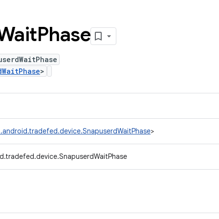
Wait
Phase
userdWaitPhase
dWaitPhase
>
.android.tradefed.device.SnapuserdWaitPhase
>
d.tradefed.device.SnapuserdWaitPhase