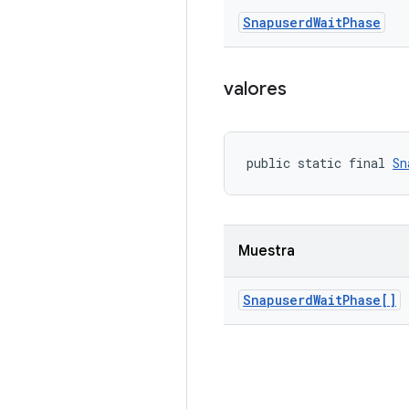
Snapuserd
Wait
Phase
valores
public static final 
Sn
Muestra
Snapuserd
Wait
Phase[]