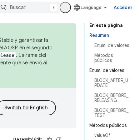
/
Acceder
En esta página
Resumen
table y garantizar la
Enum. de valores
 el AOSP en el segundo
elease
. La rama del
Métodos
públicos
ente que se envió al
Enum. de valores
BLOCK_AFTER_U
PDATE
BLOCK_BEFORE_
RELEASING
BLOCK_BEFORE_
TEST
Métodos públicos
valueOf
¿Te resultó útil?