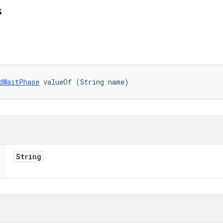
s
dWaitPhase
 valueOf (String name)
String