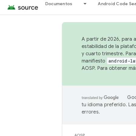
Documentos
Android Code Se
A partir de 2026, para 
estabilidad de la plata
y cuarto trimestre. Para
manifiesto
android-la
AOSP. Para obtener más
Goo
tu idioma preferido. L
errores.
AOSP