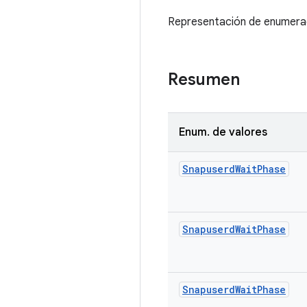
Representación de enumeraci
Resumen
Enum
.
de valores
Snapuserd
Wait
Phase
Snapuserd
Wait
Phase
Snapuserd
Wait
Phase