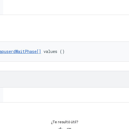
apuserdWaitPhase[]
 values ()
¿Te resultó útil?