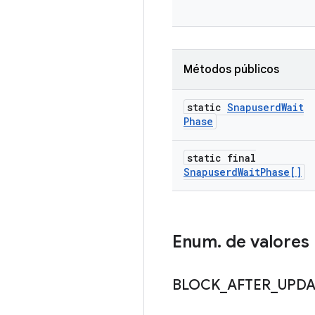
Métodos públicos
static
Snapuserd
Wait
Phase
static final
Snapuserd
Wait
Phase[]
Enum
.
de valores
BLOCK
_
AFTER
_
UPDA