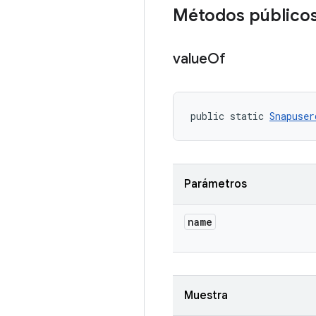
Métodos público
value
Of
public static 
Snapuser
Parámetros
name
Muestra