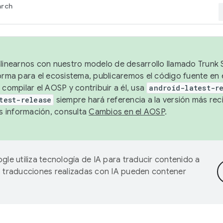
arch
alinearnos con nuestro modelo de desarrollo llamado Trunk S
forma para el ecosistema, publicaremos el código fuente en
 compilar el AOSP y contribuir a él, usa
android-latest-r
test-release
siempre hará referencia a la versión más reci
 información, consulta
Cambios en el AOSP
.
gle utiliza tecnología de IA para traducir contenido a
as traducciones realizadas con IA pueden contener