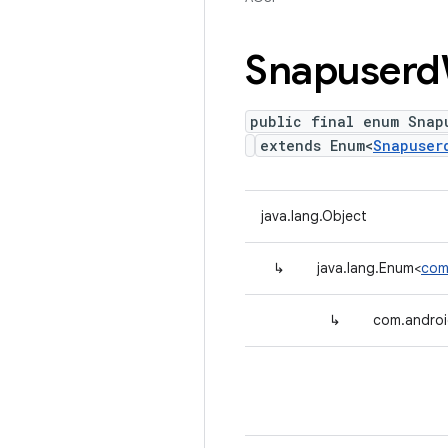
Snapuserd
public final enum Snap
extends Enum<
Snapuser
java.lang.Object
↳
java.lang.Enum<
com
↳
com.androi