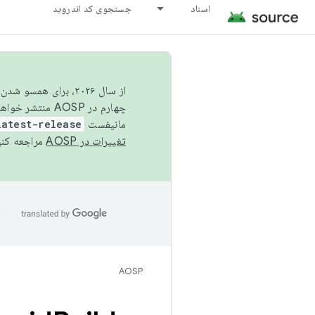
اسناد
جستجوی کد اندروید
از سال ۲۰۲۶، برای ه
چهارم در AOSP منتشر خواهیم کرد. برای ساخت و مشارکت در AOSP،
مانیفست
latest-release
تغییرات در AOSP
مراجعه کنی
ا
AOSP