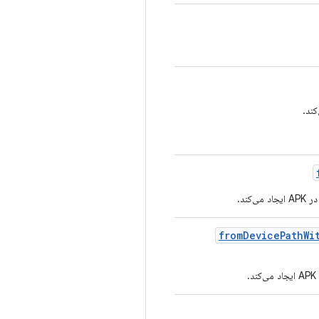
from
Device
Path
Wi