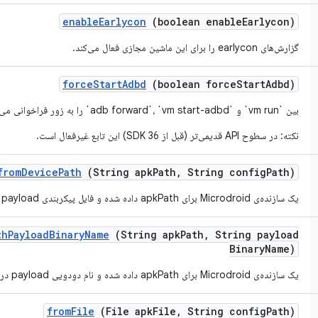
enable
Earlycon
(boolean enable
Earlycon)
گزارش‌های earlycon را برای این ماشین مجازی فعال می‌کند.
force
Start
Adbd
(boolean force
Start
Adbd)
بین `vm run` و `adb forward`، `vm start-adbd` را به زور فراخوانی می‌کند.
نکته: در سطوح API قدیمی‌تر (قبل از SDK 36) این تابع غیرفعال است.
from
Device
Path
(String apk
Path
,
String config
Path)
یک سازنده‌ی Microdroid برای apkPath داده شده و فایل پیکربندی payload در APK ایجاد می‌کند.
th
Payload
Binary
Name
(String apk
Path
,
String payload
Binary
Name)
یک سازنده‌ی Microdroid برای apkPath داده شده و نام دودویی payload در APK ایجاد می‌کند.
from
File
(File apk
File
,
String config
Path)