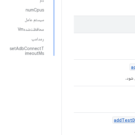
نام
numCpus
سیستم عامل
محافظت‌شدهVm
رمدامپ
setAdbConnectT
imeoutMs
a
 شود.
add
Test
D