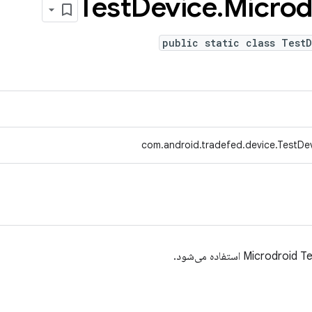
Test
Device
.
Microd
public static class Test
com.android.tradefed.device.TestDev