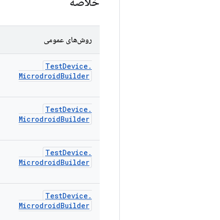
خلاصه
روش‌های عمومی
Test
Device
.
Microdroid
Builder
Test
Device
.
Microdroid
Builder
Test
Device
.
Microdroid
Builder
Test
Device
.
Microdroid
Builder