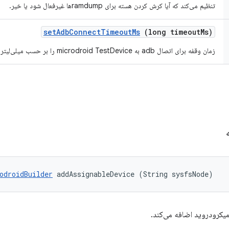
تنظیم می‌کند که آیا کرش کردن هسته برای ramdumpها غیرفعال شود یا خیر.
set
Adb
Connect
Timeout
Ms
(long timeout
Ms)
زمان وقفه برای اتصال adb به microdroid TestDevice را بر حسب میلی‌لیتر تنظیم می‌کند.
ه
odroidBuilder
 addAssignableDevice (String sysfsNode)
یکرودروید اضافه می‌کند.