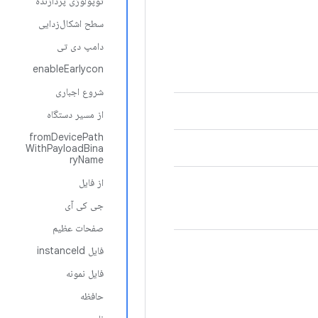
توپولوژی پردازنده
سطح اشکال‌زدایی
دامپ دی تی
enableEarlycon
شروع اجباری
از مسیر دستگاه
fromDevicePath
WithPayloadBina
ryName
از فایل
جی کی آی
صفحات عظیم
فایل instanceId
فایل نمونه
حافظه