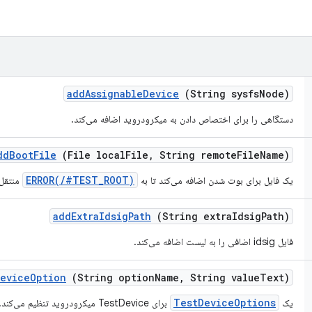
add
Assignable
Device
(String sysfs
Node)
دستگاهی را برای اختصاص دادن به میکرودروید اضافه می‌کند.
dd
Boot
File
(File local
File
,
String remote
File
Name)
ERROR(/#TEST_ROOT)
یک فایل برای بوت شدن اضافه می‌کند تا به
منتقل
add
Extra
Idsig
Path
(String extra
Idsig
Path)
فایل idsig اضافی را به لیست اضافه می‌کند.
evice
Option
(String option
Name
,
String value
Text)
TestDeviceOptions
یک
برای TestDevice میکرودروید تنظیم می‌کند.