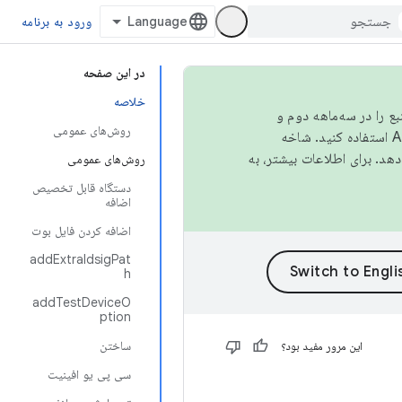
ورود به برنامه
در این صفحه
خلاصه
نبع را در سه‌ماهه دوم و
روش‌های عمومی
استفاده کنید. شاخه
روش‌های عمومی
دستگاه قابل تخصیص
اضافه
اضافه کردن فایل بوت
addExtraIdsigPat
h
addTestDeviceO
ption
ساختن
این مرور مفید بود؟
سی پی یو افینیت