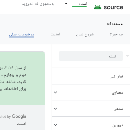
اسناد
جستجوی کد اندروید
مستندات
چه خبر؟
شروع شدن
امنیت
موضوعات اصلی
از 
دوم و چهارم در AOSP منتشر خواهیم کرد. برای ساخت و مشارکت در 
نمای کلی
کنید. شاخه ما
برای اطلاعات ب
معماری
سمعی
است.
دوربین