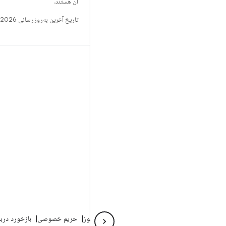
آن هستند.
تاریخ آخرین به‌روزرسانی 2026-06-25 به‌وقت ساعت هماهنگ جهانی.
ساخت
مخزن Android
الزامات
بارگیری
پیش‌نمایش کدهای دودویی
تصاویر تنظیمات کارخانه
کدهای دودویی درایور
درباره Android
انجمن
شرایط حقوقی
مجوز
حریم خصوصی
بازخورد درب