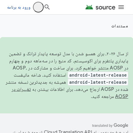
ورود به برنامه
مستندات
از سال ۲۰۲۶، برای همسو شدن با مدل توسعه پایدار ترانک و تضمین
پایداری پلتفرم برای اکوسیستم، کد منبع را در سه‌ماهه دوم و چهارم
در AOSP منتشر خواهیم کرد. برای ساخت و مشارکت در AOSP،
android-latest-release
استفاده کنید. شاخه مانیفست
android-latest-release
همیشه به جدیدترین نسخه منتشر
شده در AOSP ارجاع می‌دهد. برای اطلاعات بیشتر، به
تغییرات در
AOSP
مراجعه کنید.
این صفحه به‌وسیله
ترجمه شده است.