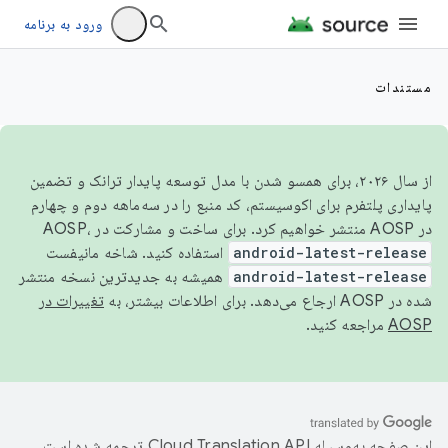
ورود به برنامه
مستندات
از سال ۲۰۲۶، برای همسو شدن با مدل توسعه پایدار ترانک و تضمین
پایداری پلتفرم برای اکوسیستم، کد منبع را در سه‌ماهه دوم و چهارم
در AOSP منتشر خواهیم کرد. برای ساخت و مشارکت در AOSP،
android-latest-release
استفاده کنید. شاخه مانیفست
android-latest-release
همیشه به جدیدترین نسخه منتشر
شده در AOSP ارجاع می‌دهد. برای اطلاعات بیشتر، به
تغییرات در
AOSP
مراجعه کنید.
این صفحه به‌وسیله
ترجمه شده است.