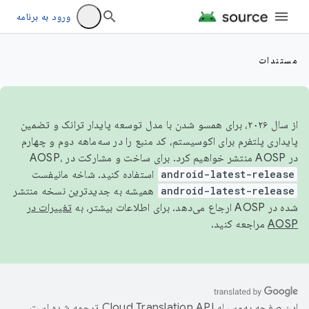
ورود به برنامه
مستندات
از سال ۲۰۲۶، برای همسو شدن با مدل توسعه پایدار ترانک و تضمین
پایداری پلتفرم برای اکوسیستم، کد منبع را در سه‌ماهه دوم و چهارم
در AOSP منتشر خواهیم کرد. برای ساخت و مشارکت در AOSP،
android-latest-release
استفاده کنید. شاخه مانیفست
android-latest-release
همیشه به جدیدترین نسخه منتشر
شده در AOSP ارجاع می‌دهد. برای اطلاعات بیشتر، به
تغییرات در
AOSP
مراجعه کنید.
این صفحه به‌وسیله
ترجمه شده است.