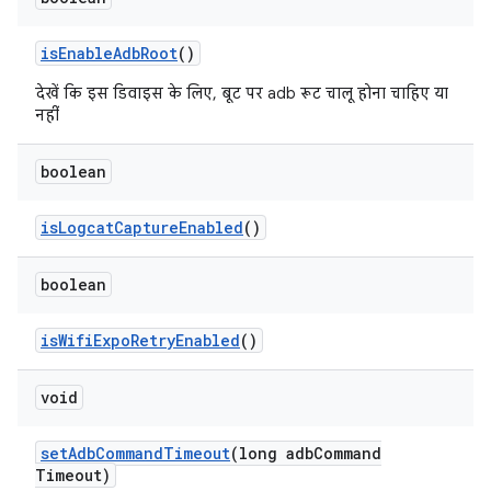
is
Enable
Adb
Root
()
देखें कि इस डिवाइस के लिए, बूट पर adb रूट चालू होना चाहिए या
नहीं
boolean
is
Logcat
Capture
Enabled
()
boolean
is
Wifi
Expo
Retry
Enabled
()
void
set
Adb
Command
Timeout
(long adb
Command
Timeout)