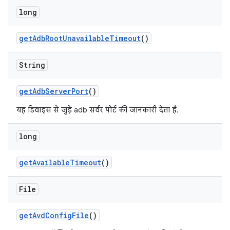
long
get
Adb
Root
Unavailable
Timeout
()
String
get
Adb
Server
Port
()
यह डिवाइस से जुड़े adb सर्वर पोर्ट की जानकारी देता है.
long
get
Available
Timeout
()
File
get
Avd
Config
File
()