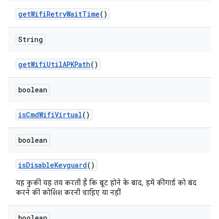
get
Wifi
Retry
Wait
Time
()
String
get
Wifi
Util
APKPath
()
boolean
is
Cmd
Wifi
Virtual
()
boolean
is
Disable
Keyguard
()
यह कुकी यह तय करती है कि बूट होने के बाद, हमें कीगार्ड को बंद
करने की कोशिश करनी चाहिए या नहीं
boolean