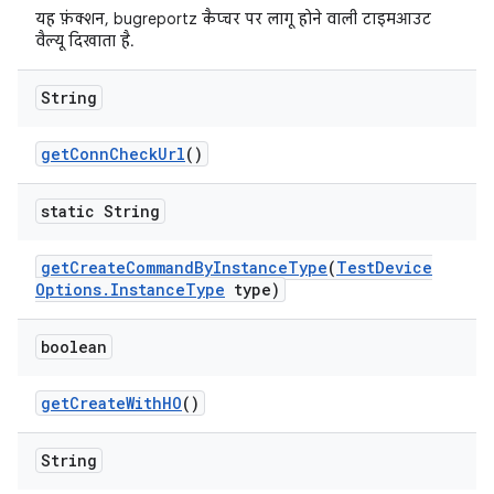
यह फ़ंक्शन, bugreportz कैप्चर पर लागू होने वाली टाइमआउट
वैल्यू दिखाता है.
String
get
Conn
Check
Url
()
static String
get
Create
Command
By
Instance
Type
(
Test
Device
Options
.
Instance
Type
type)
boolean
get
Create
With
HO
()
String