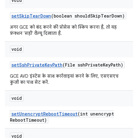
void
set
Skip
Tear
Down
(boolean should
Skip
Tear
Down)
अगर GCE को बंद करने की प्रोसेस को स्किप करना है, तो यह
फ़ंक्शन 'सही' वैल्यू दिखाता है.
void
set
Ssh
Private
Key
Path
(File ssh
Private
Key
Path)
GCE AVD इंस्टेंस के साथ कार्रवाइयां करने के लिए, एसएसएच
कुंजी का पाथ सेट करें.
void
set
Unencrypt
Reboot
Timeout
(int unencrypt
Reboot
Timeout)
void