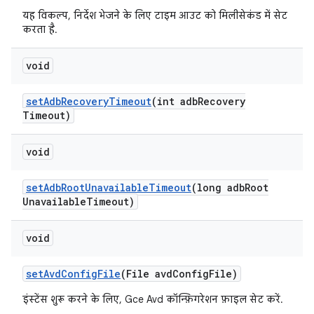
यह विकल्प, निर्देश भेजने के लिए टाइम आउट को मिलीसेकंड में सेट
करता है.
void
set
Adb
Recovery
Timeout
(int adb
Recovery
Timeout)
void
set
Adb
Root
Unavailable
Timeout
(long adb
Root
Unavailable
Timeout)
void
set
Avd
Config
File
(File avd
Config
File)
इंस्टेंस शुरू करने के लिए, Gce Avd कॉन्फ़िगरेशन फ़ाइल सेट करें.