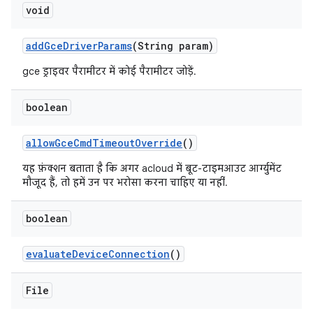
void
add
Gce
Driver
Params
(String param)
gce ड्राइवर पैरामीटर में कोई पैरामीटर जोड़ें.
boolean
allow
Gce
Cmd
Timeout
Override
()
यह फ़ंक्शन बताता है कि अगर acloud में बूट-टाइमआउट आर्ग्युमेंट
मौजूद हैं, तो हमें उन पर भरोसा करना चाहिए या नहीं.
boolean
evaluate
Device
Connection
()
File