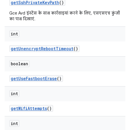
get
Ssh
Private
Key
Path
()
Gce Avd इंस्टेंस के साथ कार्रवाइयां करने के लिए, एसएसएच कुंजी
का पाथ दिखाएं.
int
get
Unencrypt
Reboot
Timeout
()
boolean
get
Use
Fastboot
Erase
()
int
get
Wifi
Attempts
()
int