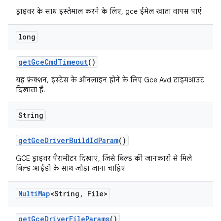
ड्राइवर के साथ इस्तेमाल करने के लिए, gce ईमेल खाता वापस पाएं
long
get
Gce
Cmd
Timeout
()
यह फ़ंक्शन, इंस्टेंस के ऑनलाइन होने के लिए Gce Avd टाइमआउट
दिखाता है.
String
get
Gce
Driver
Build
Id
Param
()
GCE ड्राइवर पैरामीटर दिखाएं, जिसे बिल्ड की जानकारी से मिले
बिल्ड आईडी के साथ जोड़ा जाना चाहिए
Multi
Map
<String
,
File>
get
Gce
Driver
File
Params
()