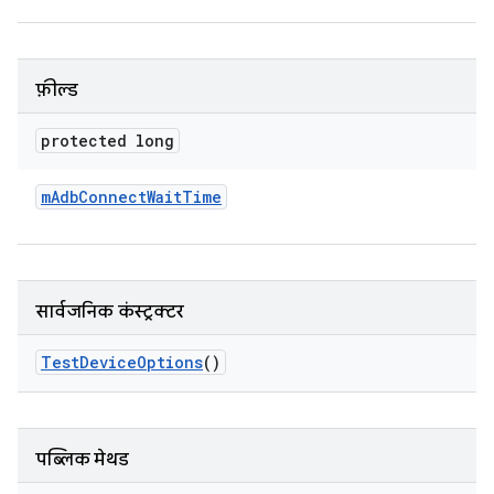
फ़ील्ड
protected long
m
Adb
Connect
Wait
Time
सार्वजनिक कंस्ट्रक्टर
Test
Device
Options
()
पब्लिक मेथड