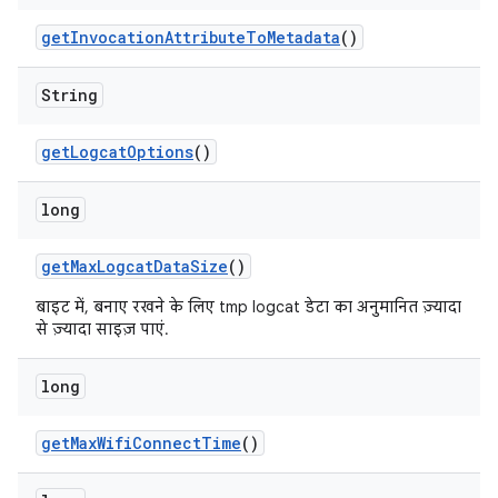
get
Invocation
Attribute
To
Metadata
()
String
get
Logcat
Options
()
long
get
Max
Logcat
Data
Size
()
बाइट में, बनाए रखने के लिए tmp logcat डेटा का अनुमानित ज़्यादा
से ज़्यादा साइज़ पाएं.
long
get
Max
Wifi
Connect
Time
()