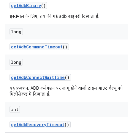
get
Adb
Binary
()
इस्तेमाल के लिए, तय की गई adb बाइनरी दिखाता है.
long
get
Adb
Command
Timeout
()
long
get
Adb
Connect
Wait
Time
()
यह फ़ंक्शन, ADB कनेक्शन पर लागू होने वाली टाइम आउट वैल्यू को
मिलीसेकंड में दिखाता है.
int
get
Adb
Recovery
Timeout
()