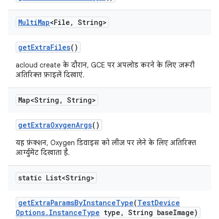
Multi
Map
<File
,
String>
get
Extra
Files
()
acloud create के दौरान, GCE पर अपलोड करने के लिए ज़रूरी
अतिरिक्त फ़ाइलें दिखाएं.
Map<String
,
String>
get
Extra
Oxygen
Args
()
यह फ़ंक्शन, Oxygen डिवाइस को लीज़ पर लेने के लिए अतिरिक्त
आर्ग्युमेंट दिखाता है.
static List<String>
get
Extra
Params
By
Instance
Type
(
Test
Device
Options
.
Instance
Type
type
,
String base
Image)