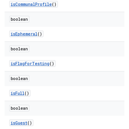
is
Communal
Profile
()
boolean
is
Ephemeral
()
boolean
is
Flag
For
Testing
()
boolean
is
Full
()
boolean
is
Guest
()