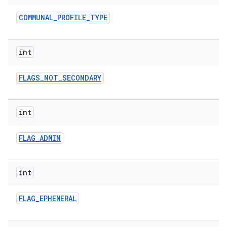
COMMUNAL
_
PROFILE
_
TYPE
int
FLAGS
_
NOT
_
SECONDARY
int
FLAG
_
ADMIN
int
FLAG
_
EPHEMERAL