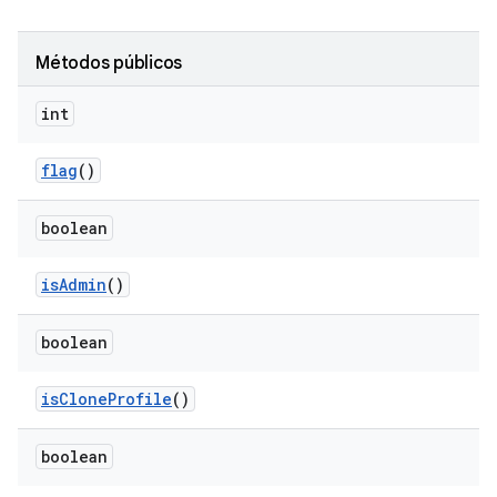
Métodos públicos
int
flag
()
boolean
is
Admin
()
boolean
is
Clone
Profile
()
boolean