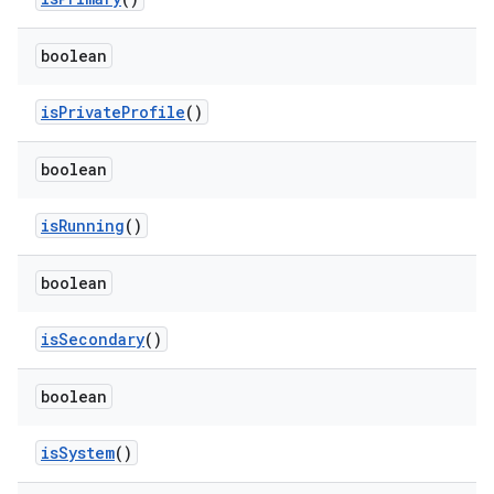
boolean
is
Private
Profile
()
boolean
is
Running
()
boolean
is
Secondary
()
boolean
is
System
()