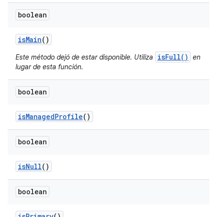
boolean
is
Main
()
isFull()
Este método dejó de estar disponible. Utiliza
en
lugar de esta función.
boolean
is
Managed
Profile
()
boolean
is
Null
()
boolean
is
Primary
()