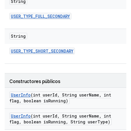
String
USER
_
TYPE
_
FULL
_
SECONDARY
String
USER
_
TYPE
_
SHORT
_
SECONDARY
Constructores públicos
User
Info
(int user
Id
,
String user
Name
,
int
flag
,
boolean is
Running)
User
Info
(int user
Id
,
String user
Name
,
int
flag
,
boolean is
Running
,
String user
Type)