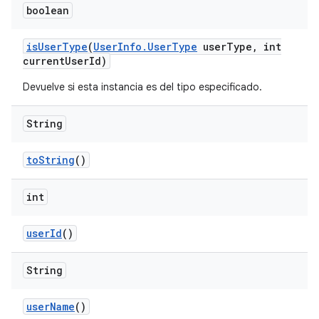
boolean
is
User
Type
(
User
Info
.
User
Type
user
Type
,
int
current
User
Id)
Devuelve si esta instancia es del tipo especificado.
String
to
String
()
int
user
Id
()
String
user
Name
()