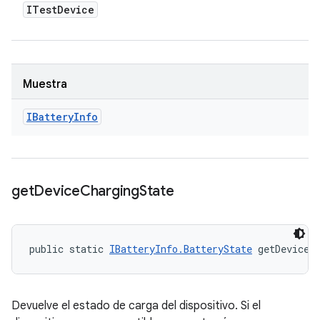
ITest
Device
Muestra
IBattery
Info
get
Device
Charging
State
public static 
IBatteryInfo.BatteryState
 getDeviceC
Devuelve el estado de carga del dispositivo. Si el