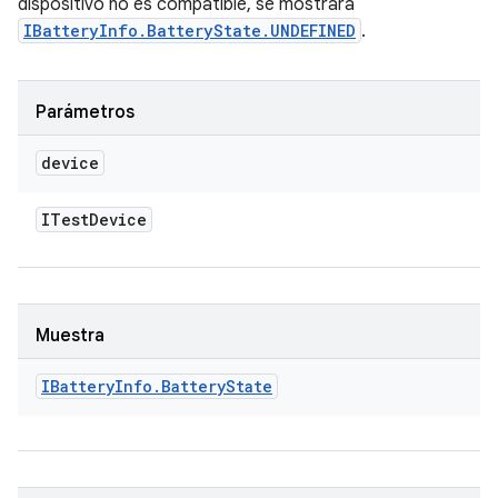
dispositivo no es compatible, se mostrará
IBatteryInfo.BatteryState.UNDEFINED
.
Parámetros
device
ITest
Device
Muestra
IBattery
Info
.
Battery
State