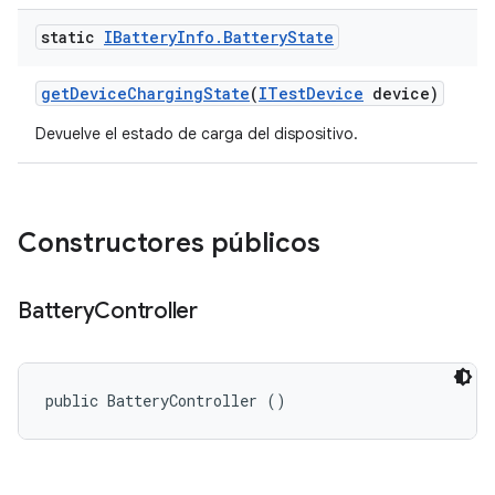
static
IBattery
Info
.
Battery
State
get
Device
Charging
State
(
ITest
Device
device)
Devuelve el estado de carga del dispositivo.
Constructores públicos
Battery
Controller
public BatteryController ()