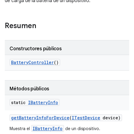
de carga de la batería de un dispositivo.
Resumen
Constructores públicos
Battery
Controller
()
Métodos públicos
static
IBattery
Info
get
Battery
Info
For
Device
(
ITest
Device
device)
IBatteryInfo
Muestra el
de un dispositivo.