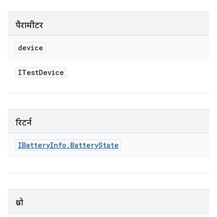
पैरामीटर
device
ITest
Device
रिटर्न
IBattery
Info
.
Battery
State
थ्रो