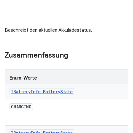
Beschreibt den aktuellen Akkuladestatus.
Zusammenfassung
Enum-Werte
IBattery
Info
.
Battery
State
CHARGING
IBattery
Info
.
Battery
State