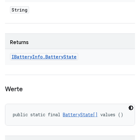
String
Returns
IBattery
Info
.
Battery
State
Werte
public static final 
BatteryState[]
 values ()