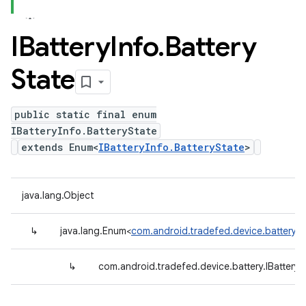
IBattery
Info
.
Battery
State
public static final enum
IBatteryInfo.BatteryState
extends Enum<
IBatteryInfo.BatteryState
>
java.lang.Object
↳
java.lang.Enum<
com.android.tradefed.device.battery.IB
↳
com.android.tradefed.device.battery.IBatteryI