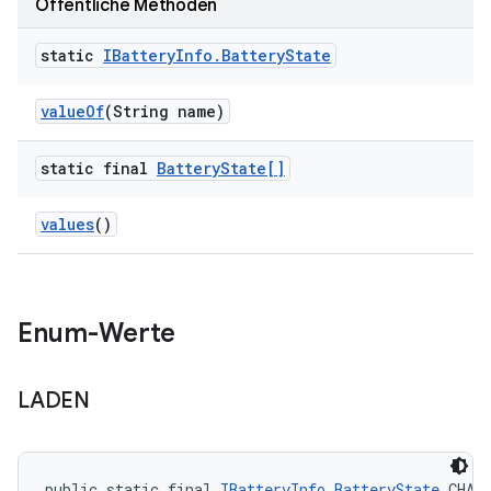
Öffentliche Methoden
static
IBattery
Info
.
Battery
State
value
Of
(String name)
static final
Battery
State[]
values
()
Enum-Werte
LADEN
public static final 
IBatteryInfo.BatteryState
 CHAR