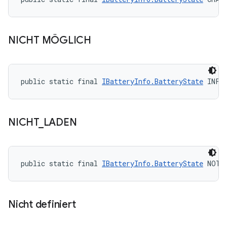
NICHT MÖGLICH
public static final 
IBatteryInfo.BatteryState
 INFE
NICHT
_
LADEN
public static final 
IBatteryInfo.BatteryState
 NOT_
Nicht definiert