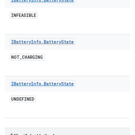
INFEASIBLE
IBattery
Info
.
Battery
State
NOT
_
CHARGING
IBattery
Info
.
Battery
State
UNDEFINED