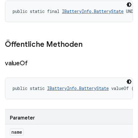
public static final 
IBatteryInfo.BatteryState
 UNDE
Öffentliche Methoden
value
Of
public static 
IBatteryInfo.BatteryState
 valueOf (S
Parameter
name