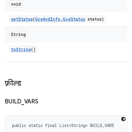
void
set
Status
(
Gce
Avd
Info
.
Gce
Status
status)
String
to
String
()
फ़ील्ड
BUILD
_
VARS
public static final List<String> BUILD_VARS