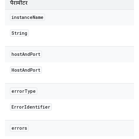
पैरामीटर
instance
Name
String
host
And
Port
Host
And
Port
error
Type
Error
Identifier
errors