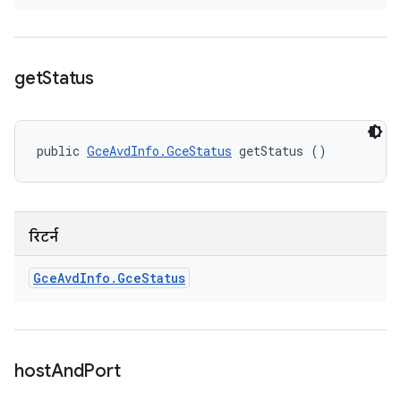
get
Status
public 
GceAvdInfo.GceStatus
 getStatus ()
रिटर्न
Gce
Avd
Info
.
Gce
Status
host
And
Port