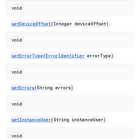
void
set
Device
Offset
(Integer device
Offset)
void
set
Error
Type
(
Error
Identifier
error
Type)
void
set
Errors
(String errors)
void
set
Instance
User
(String instance
User)
void