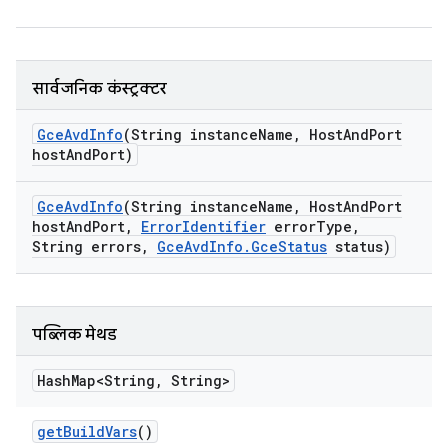
सार्वजनिक कंस्ट्रक्टर
Gce
Avd
Info
(String instance
Name
,
Host
And
Port
host
And
Port)
Gce
Avd
Info
(String instance
Name
,
Host
And
Port
host
And
Port
,
Error
Identifier
error
Type
,
String errors
,
Gce
Avd
Info
.
Gce
Status
status)
पब्लिक मेथड
Hash
Map<String
,
String>
get
Build
Vars
()