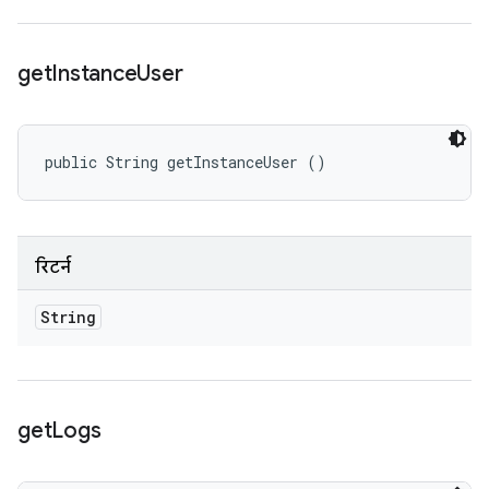
get
Instance
User
public String getInstanceUser ()
रिटर्न
String
get
Logs