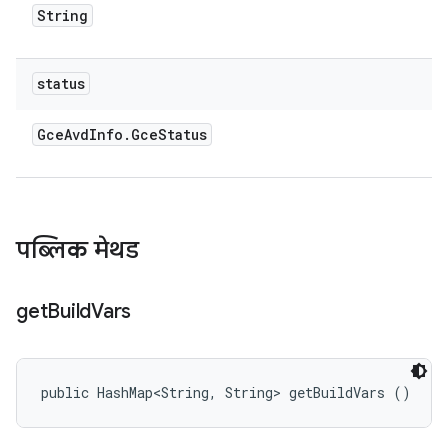
String
status
Gce
Avd
Info
.
Gce
Status
पब्लिक मेथड
get
Build
Vars
public HashMap<String, String> getBuildVars ()