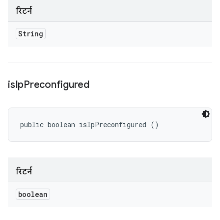
रिटर्न
String
is
Ip
Preconfigured
public boolean isIpPreconfigured ()
रिटर्न
boolean