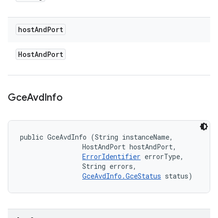
host
And
Port
Host
And
Port
Gce
Avd
Info
public GceAvdInfo (String instanceName, 

                HostAndPort hostAndPort, 

ErrorIdentifier
 errorType, 

                String errors, 

GceAvdInfo.GceStatus
 status)