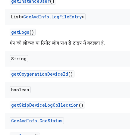
get
Instance
User
()
List<
Gce
Avd
Info
.
Log
File
Entry
>
get
Logs
()
मैप को लोकल या रिमोट लॉग पाथ से टाइप में बदलता है.
String
get
Oxygenation
Device
Id
()
boolean
get
Skip
Device
Log
Collection
()
Gce
Avd
Info
.
Gce
Status