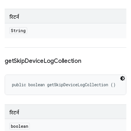
रिटर्न
String
get
Skip
Device
Log
Collection
public boolean getSkipDeviceLogCollection ()
रिटर्न
boolean