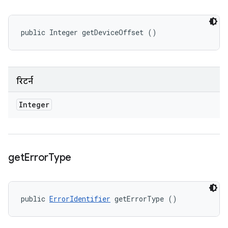
public Integer getDeviceOffset ()
रिटर्न
Integer
get
Error
Type
public 
ErrorIdentifier
 getErrorType ()