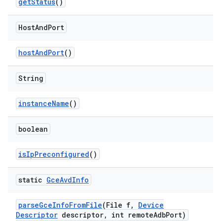
get
Status
()
Host
And
Port
host
And
Port
()
String
instance
Name
()
boolean
is
Ip
Preconfigured
()
static
Gce
Avd
Info
parse
Gce
Info
From
File
(File f
,
Device
Descriptor
descriptor
,
int remote
Adb
Port)