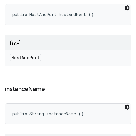
public HostAndPort hostAndPort ()
रिटर्न
Host
And
Port
instance
Name
public String instanceName ()