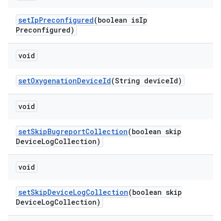
set
Ip
Preconfigured
(boolean is
Ip
Preconfigured)
void
set
Oxygenation
Device
Id
(String device
Id)
void
set
Skip
Bugreport
Collection
(boolean skip
Device
Log
Collection)
void
set
Skip
Device
Log
Collection
(boolean skip
Device
Log
Collection)