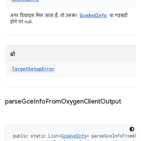
Gce
Avd
Info
अगर डिवाइस मिल जाता है, तो उसका
या गड़बड़ी
होने पर null.
थ्रो
Target
Setup
Error
parse
Gce
Info
From
Oxygen
Client
Output
public static List<
GceAvdInfo
> parseGceInfoFromOxy