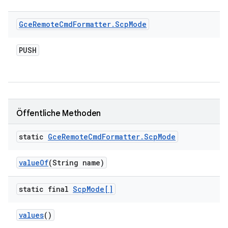
Gce
Remote
Cmd
Formatter
.
Scp
Mode
PUSH
Öffentliche Methoden
static
Gce
Remote
Cmd
Formatter
.
Scp
Mode
value
Of
(String name)
static final
Scp
Mode[]
values
()