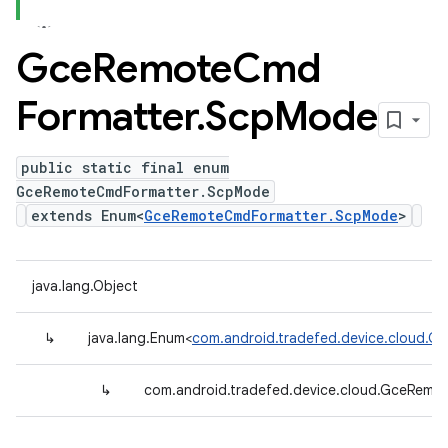
Gce
Remote
Cmd
Formatter
.
Scp
Mode
public static final enum
GceRemoteCmdFormatter.ScpMode
extends Enum<
GceRemoteCmdFormatter.ScpMode
>
java.lang.Object
↳
java.lang.Enum<
com.android.tradefed.device.cloud.
↳
com.android.tradefed.device.cloud.GceRem