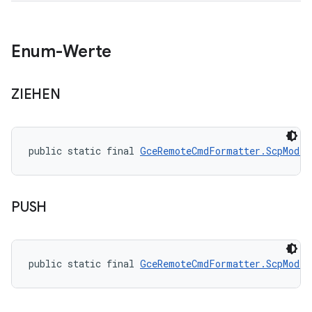
Enum-Werte
ZIEHEN
public static final 
GceRemoteCmdFormatter.ScpMode
 
PUSH
public static final 
GceRemoteCmdFormatter.ScpMode
 