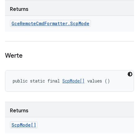
Returns
Gce
Remote
Cmd
Formatter
.
Scp
Mode
Werte
public static final 
ScpMode[]
 values ()
Returns
Scp
Mode[]