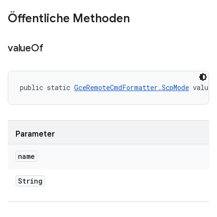
Öffentliche Methoden
value
Of
public static 
GceRemoteCmdFormatter.ScpMode
 valueO
Parameter
name
String