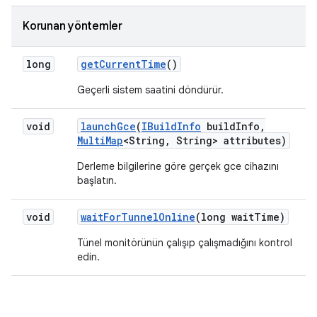
Korunan yöntemler
long
get
Current
Time
()
Geçerli sistem saatini döndürür.
void
launch
Gce
(
IBuild
Info
build
Info
,
Multi
Map
<String
,
String> attributes)
Derleme bilgilerine göre gerçek gce cihazını
başlatın.
void
wait
For
Tunnel
Online
(long wait
Time)
Tünel monitörünün çalışıp çalışmadığını kontrol
edin.