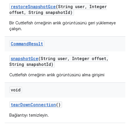
restore
Snapshot
Gce
(String user
,
Integer
offset
,
String snapshot
Id)
Bir Cuttlefish örneğinin anlık görüntüsünü geri yüklemeye
çalışın.
Command
Result
snapshot
Gce
(String user
,
Integer offset
,
String snapshot
Id)
Cuttlefish örneğinin anlık görüntüsünü alma girişimi
void
tear
Down
Connection
()
Bağlantıyı temizleyin.