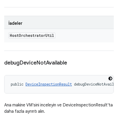
İadeler
Host
Orchestrator
Util
debug
Device
Not
Available
public 
DeviceInspectionResult
 debugDeviceNotAvaila
Ana makine VM'sini inceleyin ve DeviceInspectionResult'ta
daha fazla ayrıntı alın.