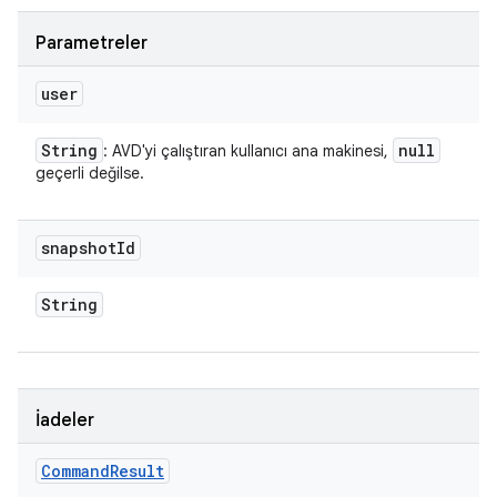
Parametreler
user
String
null
: AVD'yi çalıştıran kullanıcı ana makinesi,
geçerli değilse.
snapshot
Id
String
İadeler
Command
Result