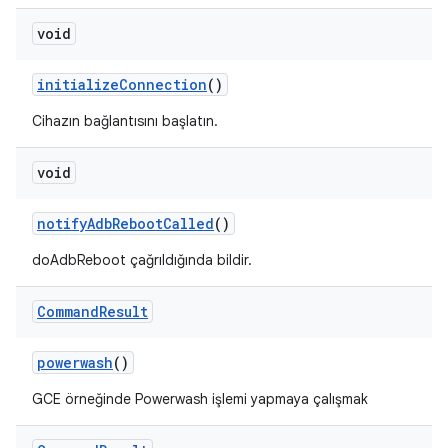
void
initialize
Connection
()
Cihazın bağlantısını başlatın.
void
notify
Adb
Reboot
Called
()
doAdbReboot çağrıldığında bildir.
Command
Result
powerwash
()
GCE örneğinde Powerwash işlemi yapmaya çalışmak