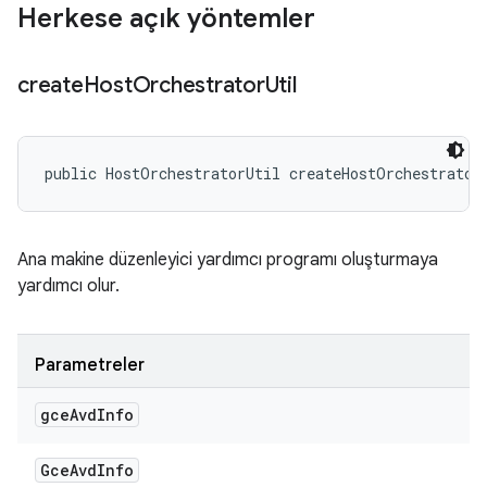
Herkese açık yöntemler
create
Host
Orchestrator
Util
public HostOrchestratorUtil createHostOrchestrator
Ana makine düzenleyici yardımcı programı oluşturmaya
yardımcı olur.
Parametreler
gce
Avd
Info
Gce
Avd
Info