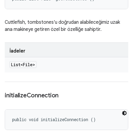
Cuttlefish, tombstones'u doğrudan alabileceğimiz uzak
ana makineye getiren özel bir özelliğe sahiptir.
İadeler
List<File>
initialize
Connection
public void initializeConnection ()