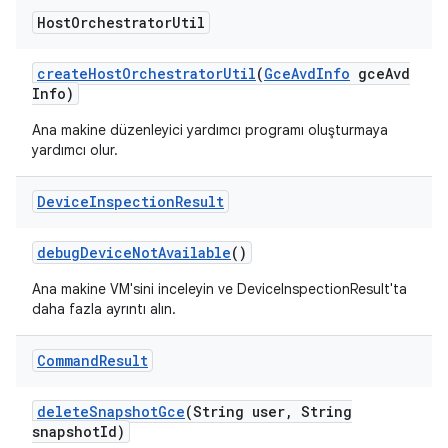
Host
Orchestrator
Util
create
Host
Orchestrator
Util
(
Gce
Avd
Info
gce
Avd
Info)
Ana makine düzenleyici yardımcı programı oluşturmaya
yardımcı olur.
Device
Inspection
Result
debug
Device
Not
Available
()
Ana makine VM'sini inceleyin ve DeviceInspectionResult'ta
daha fazla ayrıntı alın.
Command
Result
delete
Snapshot
Gce
(String user
,
String
snapshot
Id)