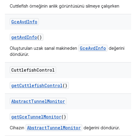
Cuttlefish örneğinin anlık görüntüsünü silmeye çalışırken
Gce
Avd
Info
get
Avd
Info
()
GceAvdInfo
Oluşturulan uzak sanal makineden
değerini
döndürür.
Cuttlefish
Control
get
Cuttlefish
Control
()
Abstract
Tunnel
Monitor
get
Gce
Tunnel
Monitor
()
AbstractTunnelMonitor
Cihazın
değerini döndürür.