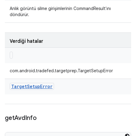
Anlık görüntü silme girişimlerinin CommandResult'ını
döndürür.
Verdiği hatalar
com.android.tradefed.targetprep.TargetSetupError
Target
Setup
Error
get
Avd
Info