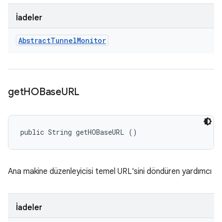
İadeler
Abstract
Tunnel
Monitor
get
HOBase
URL
public String getHOBaseURL ()
Ana makine düzenleyicisi temel URL'sini döndüren yardımcı
İadeler