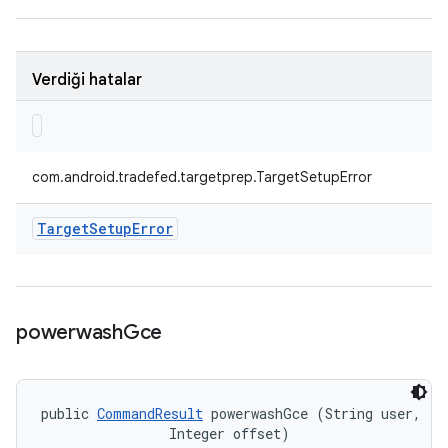
Verdiği hatalar
com.android.tradefed.targetprep.TargetSetupError
Target
Setup
Error
powerwash
Gce
public 
CommandResult
 powerwashGce (String user, 

                Integer offset)