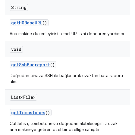
String
get
HOBase
URL
()
Ana makine düzenleyicisi temel URL'sini döndüren yardımcı
void
get
Ssh
Bugreport
()
Doğrudan cihaza SSH ile bağlanarak uzaktan hata raporu
alın.
List<File>
get
Tombstones
()
Cuttlefish, tombstones'u doğrudan alabileceğimiz uzak
ana makineye getiren özel bir özelliğe sahiptir.