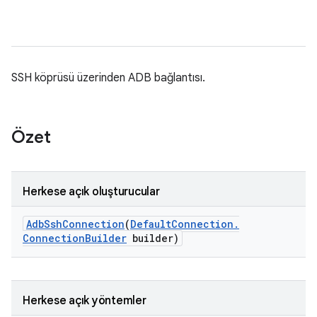
SSH köprüsü üzerinden ADB bağlantısı.
Özet
Herkese açık oluşturucular
Adb
Ssh
Connection
(
Default
Connection
.
Connection
Builder
builder)
Herkese açık yöntemler