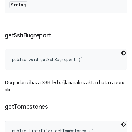
String
get
Ssh
Bugreport
public void getSshBugreport ()
Doğrudan cihaza SSH ile bağlanarak uzaktan hata raporu
alın.
get
Tombstones
public List<File> getTombstones ()