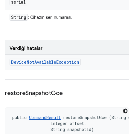
serial
String
: Cihazın seri numarası.
Verdiği hatalar
Device
Not
Available
Exception
restore
Snapshot
Gce
public 
CommandResult
 restoreSnapshotGce (String use
                Integer offset, 

                String snapshotId)