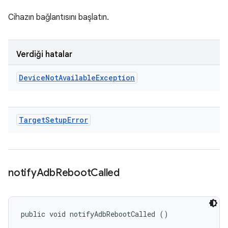
Cihazın bağlantısını başlatın.
Verdiği hatalar
Device
Not
Available
Exception
Target
Setup
Error
notify
Adb
Reboot
Called
public void notifyAdbRebootCalled ()