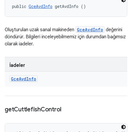
public 
GceAvdInfo
 getAvdInfo ()
Oluşturulan uzak sanal makineden
GceAvdInfo
değerini
döndürür. Bilgileri inceleyebilmemiz için durumdan bağımsız
olarak iadeler.
İadeler
Gce
Avd
Info
get
Cuttlefish
Control