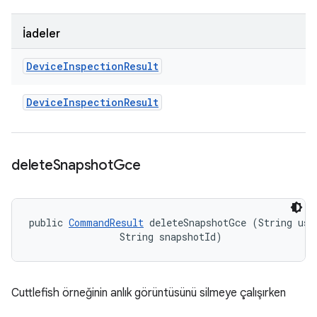
İadeler
Device
Inspection
Result
Device
Inspection
Result
delete
Snapshot
Gce
public 
CommandResult
 deleteSnapshotGce (String user
                String snapshotId)
Cuttlefish örneğinin anlık görüntüsünü silmeye çalışırken