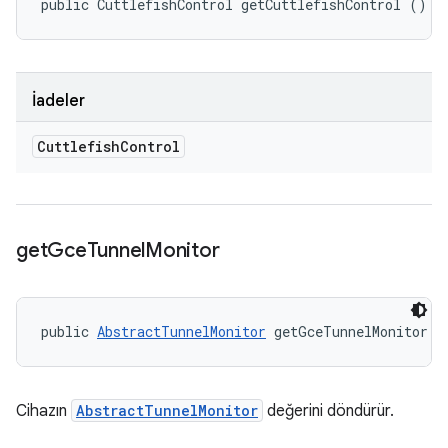
public CuttlefishControl getCuttlefishControl ()
İadeler
Cuttlefish
Control
get
Gce
Tunnel
Monitor
public 
AbstractTunnelMonitor
 getGceTunnelMonitor (
Cihazın
AbstractTunnelMonitor
değerini döndürür.