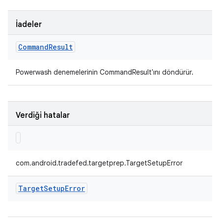
İadeler
Command
Result
Powerwash denemelerinin CommandResult'ını döndürür.
Verdiği hatalar
com.android.tradefed.targetprep.TargetSetupError
Target
Setup
Error