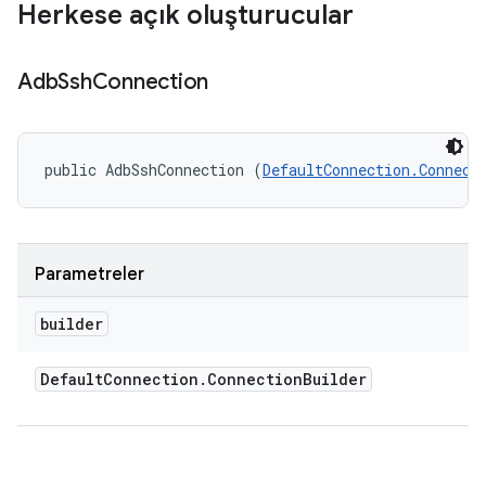
Herkese açık oluşturucular
Adb
Ssh
Connection
public AdbSshConnection (
DefaultConnection.Connect
Parametreler
builder
Default
Connection
.
Connection
Builder