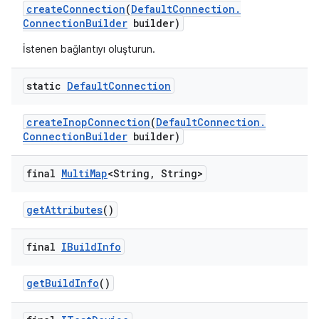
create
Connection
(
Default
Connection
.
Connection
Builder
builder)
İstenen bağlantıyı oluşturun.
static
Default
Connection
create
Inop
Connection
(
Default
Connection
.
Connection
Builder
builder)
final
Multi
Map
<String
,
String>
get
Attributes
()
final
IBuild
Info
get
Build
Info
()