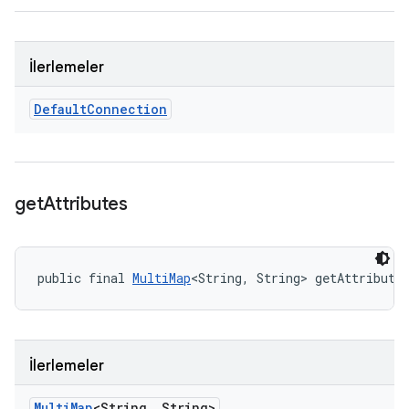
İlerlemeler
Default
Connection
get
Attributes
public final 
MultiMap
<String, String> getAttribute
İlerlemeler
Multi
Map
<String
,
String>