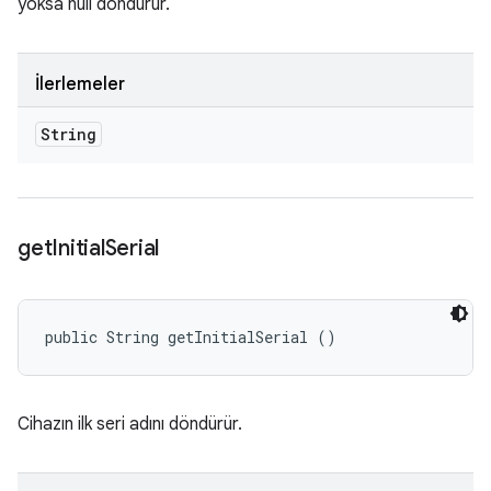
yoksa null döndürür.
İlerlemeler
String
get
Initial
Serial
public String getInitialSerial ()
Cihazın ilk seri adını döndürür.