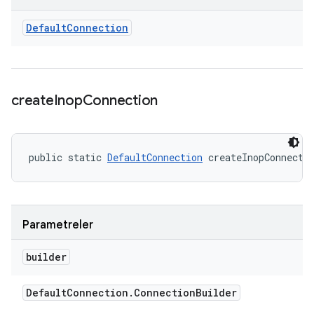
Default
Connection
create
Inop
Connection
public static 
DefaultConnection
 createInopConnecti
Parametreler
builder
Default
Connection
.
Connection
Builder