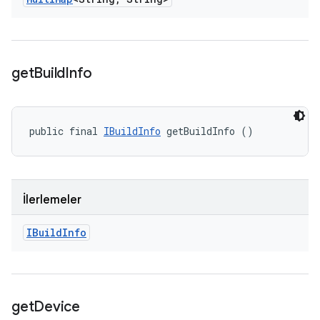
get
Build
Info
public final 
IBuildInfo
 getBuildInfo ()
İlerlemeler
IBuild
Info
get
Device