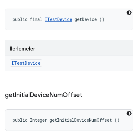
public final 
ITestDevice
 getDevice ()
İlerlemeler
ITest
Device
get
Initial
Device
Num
Offset
public Integer getInitialDeviceNumOffset ()