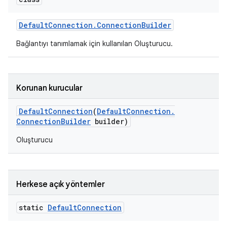
Default
Connection
.
Connection
Builder
Bağlantıyı tanımlamak için kullanılan Oluşturucu.
Korunan kurucular
Default
Connection
(
Default
Connection
.
Connection
Builder
builder)
Oluşturucu
Herkese açık yöntemler
static
Default
Connection