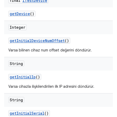
final
ITest
Device
get
Device
()
Integer
get
Initial
Device
Num
Offset
()
Varsa bilinen cihaz num offset değerini döndürür.
String
get
Initial
Ip
()
Varsa cihazla ilişkilendirilen ilk IP adresini döndürür.
String
get
Initial
Serial
()