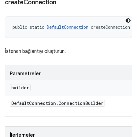
create
Connection
public static 
DefaultConnection
 createConnection (
İstenen bağlantıyı oluşturun.
Parametreler
builder
Default
Connection
.
Connection
Builder
İlerlemeler