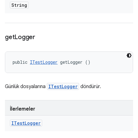
String
get
Logger
public 
ITestLogger
 getLogger ()
Günlük dosyalarına
ITestLogger
döndürür.
İlerlemeler
ITest
Logger