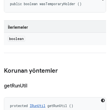
public boolean wasTemporaryHolder ()
İlerlemeler
boolean
Korunan yöntemler
get
Run
Util
protected 
IRunUtil
 getRunUtil ()