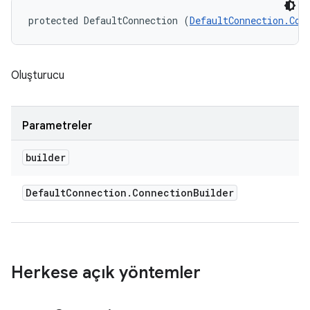
protected DefaultConnection (
DefaultConnection.Con
Oluşturucu
Parametreler
builder
Default
Connection
.
Connection
Builder
Herkese açık yöntemler