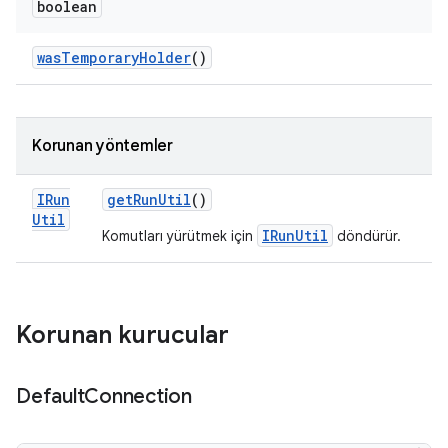
boolean
was
Temporary
Holder
()
Korunan yöntemler
IRun
get
Run
Util
()
Util
IRunUtil
Komutları yürütmek için
döndürür.
Korunan kurucular
Default
Connection