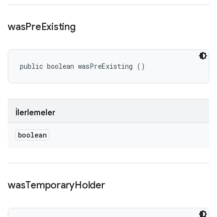
was
Pre
Existing
public boolean wasPreExisting ()
İlerlemeler
boolean
was
Temporary
Holder