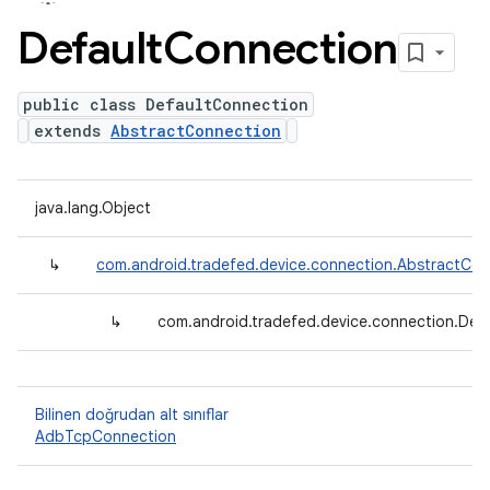
Default
Connection
public class DefaultConnection
extends
AbstractConnection
java.lang.Object
↳
com.android.tradefed.device.connection.AbstractCon
↳
com.android.tradefed.device.connection.Def
Bilinen doğrudan alt sınıflar
AdbTcpConnection