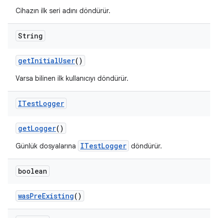
Cihazın ilk seri adını döndürür.
String
get
Initial
User
()
Varsa bilinen ilk kullanıcıyı döndürür.
ITest
Logger
get
Logger
()
ITestLogger
Günlük dosyalarına
döndürür.
boolean
was
Pre
Existing
()