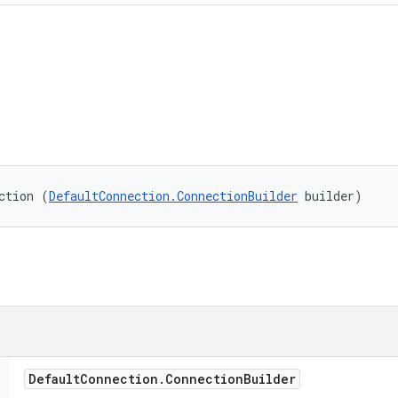
ction (
DefaultConnection.ConnectionBuilder
 builder)
Default
Connection
.
Connection
Builder