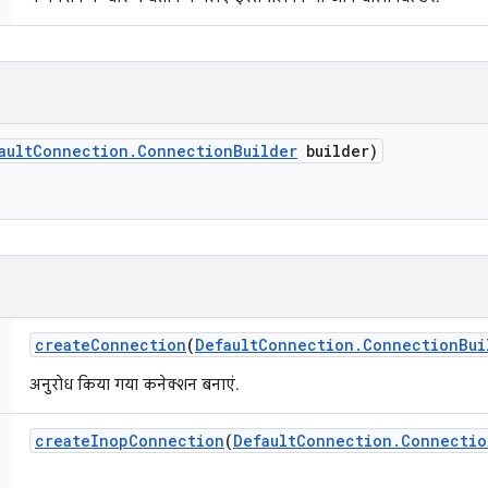
ault
Connection
.
Connection
Builder
builder)
create
Connection
(
Default
Connection
.
Connection
Bui
अनुरोध किया गया कनेक्शन बनाएं.
create
Inop
Connection
(
Default
Connection
.
Connectio