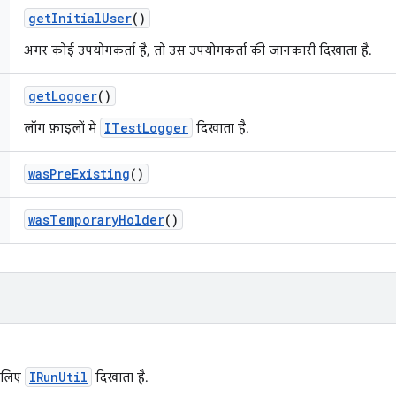
get
Initial
User
()
अगर कोई उपयोगकर्ता है, तो उस उपयोगकर्ता की जानकारी दिखाता है.
get
Logger
()
ITestLogger
लॉग फ़ाइलों में
दिखाता है.
was
Pre
Existing
()
was
Temporary
Holder
()
IRunUtil
े लिए
दिखाता है.