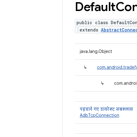
Default
Con
public class DefaultCo
extends
AbstractConne
java.lang.Object
↳
com.android.tradef
↳
com.androi
पहचाने गए डायरेक्ट सबक्लास
AdbTcpConnection