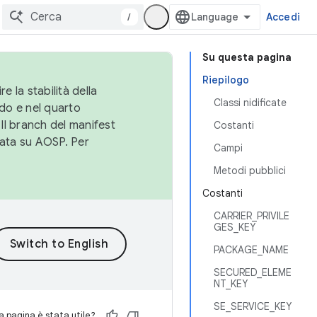
/
Accedi
Su questa pagina
Riepilogo
e la stabilità della
Classi nidificate
do e nel quarto
 Il branch del manifest
Costanti
cata su AOSP. Per
Campi
Metodi pubblici
Costanti
CARRIER_PRIVILE
GES_KEY
PACKAGE_NAME
SECURED_ELEME
NT_KEY
SE_SERVICE_KEY
 pagina è stata utile?