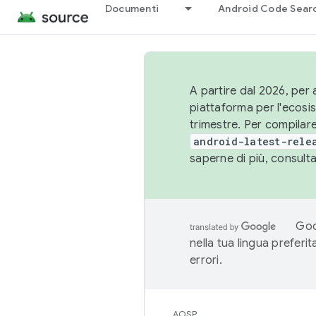
Documenti
Android Code Sear
A partire dal 2026, per a
piattaforma per l'ecos
trimestre. Per compilare
android-latest-rele
saperne di più, consult
Goo
nella tua lingua preferi
errori.
AOSP