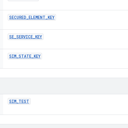
SECURED
_
ELEMENT
_
KEY
SE
_
SERVICE
_
KEY
SIM
_
STATE
_
KEY
SIM
_
TEST