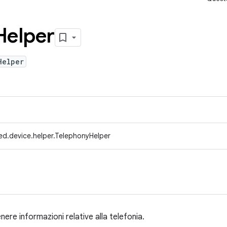
Helper
Helper
ed.device.helper.TelephonyHelper
tenere informazioni relative alla telefonia.