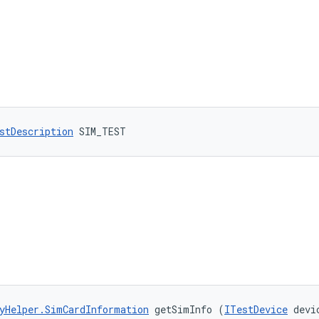
stDescription
 SIM_TEST
yHelper.SimCardInformation
 getSimInfo (
ITestDevice
 devi