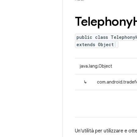
Telephony
public class Telephony
extends Object
java.lang.Object
↳
com.android.tradef
Un'utilità per utilizzare e ot