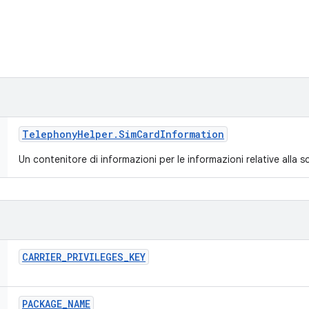
Telephony
Helper
.
Sim
Card
Information
Un contenitore di informazioni per le informazioni relative alla 
CARRIER
_
PRIVILEGES
_
KEY
PACKAGE
_
NAME