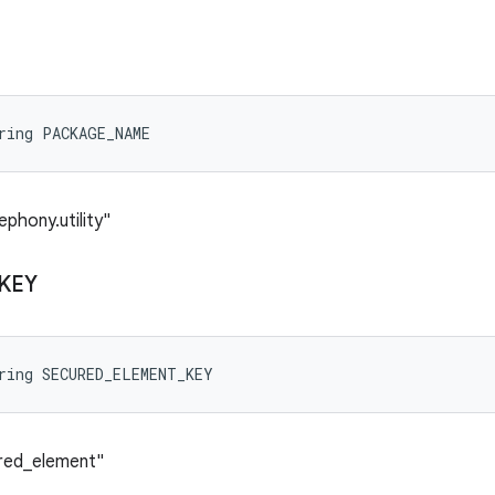
ring PACKAGE_NAME
ephony.utility"
KEY
ring SECURED_ELEMENT_KEY
ured_element"