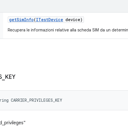
get
Sim
Info
(
ITest
Device
device)
Recupera le informazioni relative alla scheda SIM da un determin
S
_
KEY
ring CARRIER_PRIVILEGES_KEY
d_privileges"