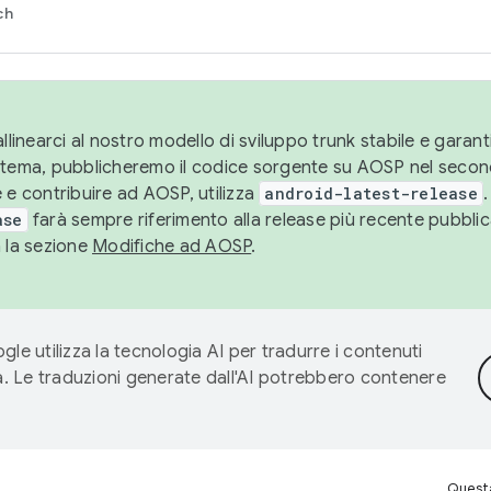
ch
llinearci al nostro modello di sviluppo trunk stabile e garantir
istema, pubblicheremo il codice sorgente su AOSP nel secon
 e contribuire ad AOSP, utilizza
android-latest-release
.
ase
farà sempre riferimento alla release più recente pubbli
a la sezione
Modifiche ad AOSP
.
gle utilizza la tecnologia AI per tradurre i contenuti
ta. Le traduzioni generate dall'AI potrebbero contenere
Questa