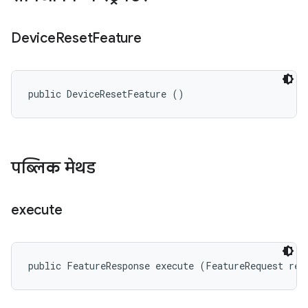
Device
Reset
Feature
public DeviceResetFeature ()
पब्लिक मेथड
execute
public FeatureResponse execute (FeatureRequest req