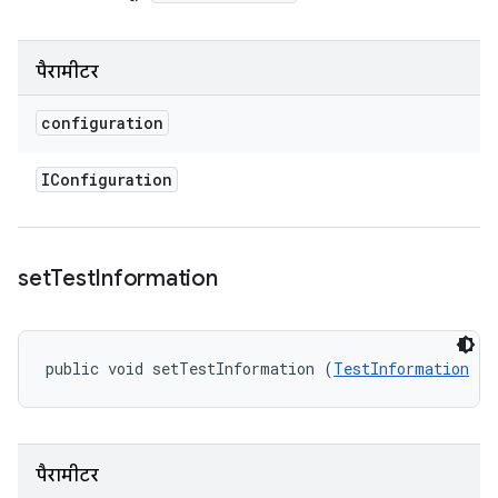
पैरामीटर
configuration
IConfiguration
set
Test
Information
public void setTestInformation (
TestInformation
 te
पैरामीटर