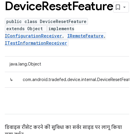
Device
Reset
Feature
public class DeviceResetFeature
extends Object
implements
IConfigurationReceiver
,
IRemoteFeature
,
ITestInformationReceiver
java.lang.Object
↳
com.android.tradefed.device.internal.DeviceResetFeatu
डिवाइस रीसेट करने की सुविधा का सर्वर साइड पर लागू किया