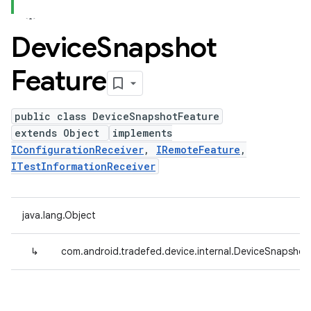
Device
Snapshot
Feature
public class DeviceSnapshotFeature
extends Object
implements
IConfigurationReceiver
,
IRemoteFeature
,
ITestInformationReceiver
java.lang.Object
↳
com.android.tradefed.device.internal.DeviceSnapshot