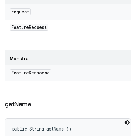
request
Feature
Request
Muestra
Feature
Response
get
Name
public String getName ()