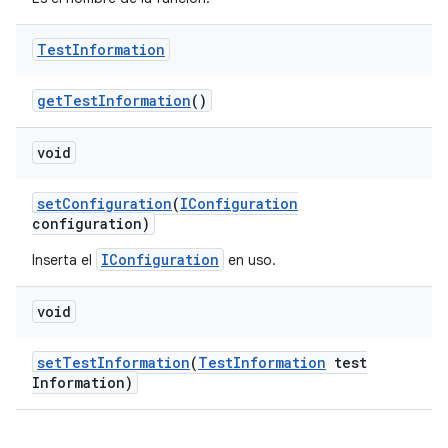
Test
Information
get
Test
Information
()
void
set
Configuration
(
IConfiguration
configuration)
IConfiguration
Inserta el
en uso.
void
set
Test
Information
(
Test
Information
test
Information)