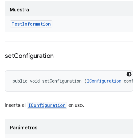
Muestra
Test
Information
set
Configuration
public void setConfiguration (
IConfiguration
 confi
Inserta el
IConfiguration
en uso.
Parámetros