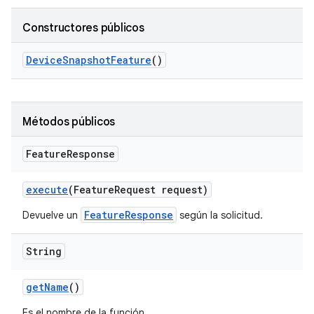
Constructores públicos
Device
Snapshot
Feature
()
Métodos públicos
Feature
Response
execute
(Feature
Request request)
FeatureResponse
Devuelve un
según la solicitud.
String
get
Name
()
Es el nombre de la función.