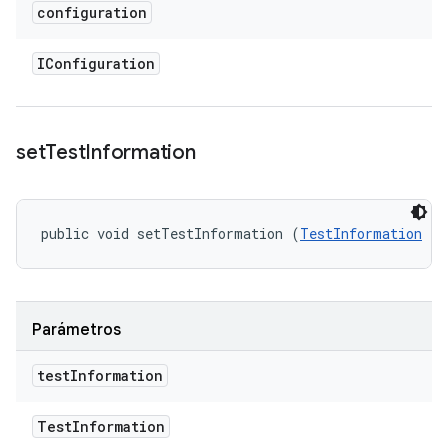
configuration
IConfiguration
set
Test
Information
public void setTestInformation (
TestInformation
 te
Parámetros
test
Information
Test
Information