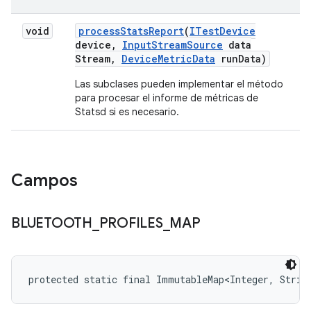
void
process
Stats
Report
(
ITest
Device
device
,
Input
Stream
Source
data
Stream
,
Device
Metric
Data
run
Data)
Las subclases pueden implementar el método
para procesar el informe de métricas de
Statsd si es necesario.
Campos
BLUETOOTH
_
PROFILES
_
MAP
protected static final ImmutableMap<Integer, Stri