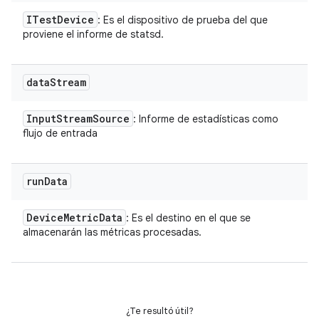
ITest
Device
: Es el dispositivo de prueba del que
proviene el informe de statsd.
data
Stream
Input
Stream
Source
: Informe de estadísticas como
flujo de entrada
run
Data
Device
Metric
Data
: Es el destino en el que se
almacenarán las métricas procesadas.
¿Te resultó útil?