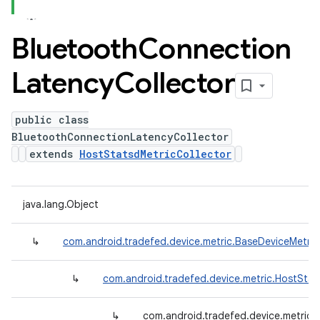
Bluetooth
Connection
Latency
Collector
public class
BluetoothConnectionLatencyCollector
extends
HostStatsdMetricCollector
java.lang.Object
↳
com.android.tradefed.device.metric.BaseDeviceMetric
↳
com.android.tradefed.device.metric.HostStat
↳
com.android.tradefed.device.metric