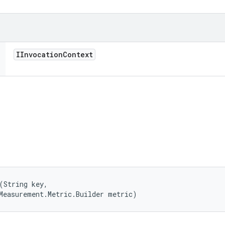
IInvocation
Context
(String key, 

Measurement.Metric.Builder metric)