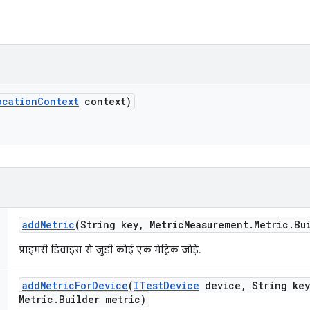
ocation
Context
context)
add
Metric
(String key
,
Metric
Measurement
.
Metric
.
Bu
प्राइमरी डिवाइस से जुड़ी कोई एक मेट्रिक जोड़ें.
add
Metric
For
Device
(
ITest
Device
device
,
String key
Metric
.
Builder metric)