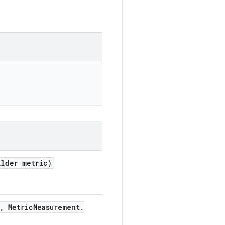
ilder metric)
,
Metric
Measurement
.