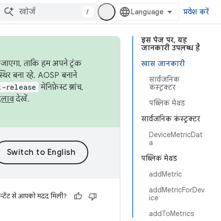
/
प्रवेश करें
इस पेज पर, यह
जानकारी उपलब्ध है
जाएगा, ताकि हम अपने ट्रंक
खास जानकारी
स्थिर बना रहे. AOSP बनाने
सार्वजनिक
t-release
मेनिफ़ेस्ट ब्रांच,
कंस्ट्रक्टर
दलाव
देखें.
पब्लिक मेथड
सार्वजनिक कंस्ट्रक्टर
DeviceMetricDat
a
पब्लिक मेथड
addMetric
addMetricForDev
न्टेंट से आपको मदद मिली?
ice
addToMetrics