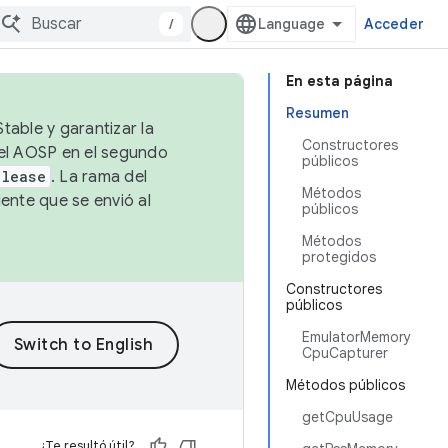
/
Acceder
En esta página
Resumen
table y garantizar la
Constructores
 el AOSP en el segundo
públicos
elease
. La rama del
Métodos
ente que se envió al
públicos
Métodos
protegidos
Constructores
públicos
EmulatorMemory
CpuCapturer
Métodos públicos
getCpuUsage
¿Te resultó útil?