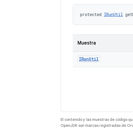
protected 
IRunUtil
 get
Muestra
IRun
Util
El contenido y las muestras de código qu
OpenJDK son marcas registradas de Oracl