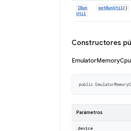
IRun
get
Run
Util
()
Util
Constructores pú
Emulator
Memory
Cpu
public EmulatorMemoryC
Parámetros
device