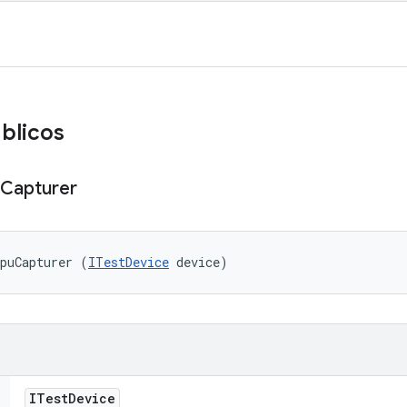
blicos
Capturer
puCapturer (
ITestDevice
 device)
ITest
Device