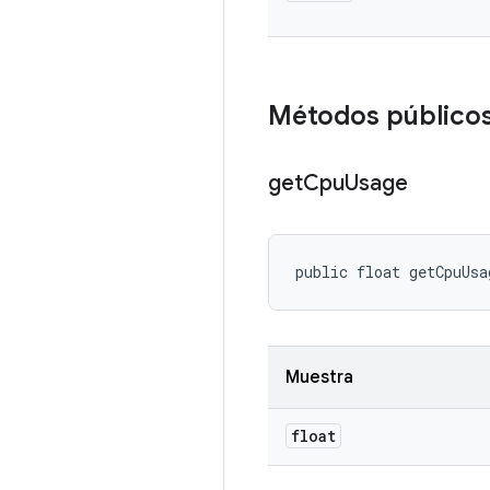
Métodos público
get
Cpu
Usage
public float getCpuUsa
Muestra
float