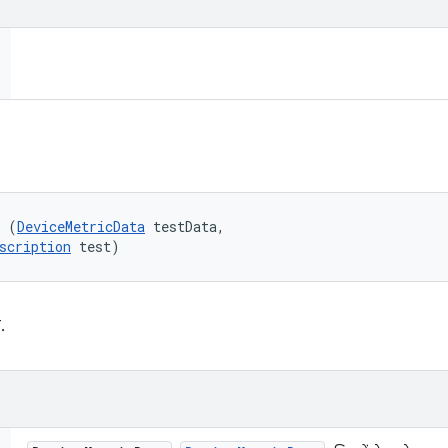
l (
DeviceMetricData
 testData, 

scription
 test)
.