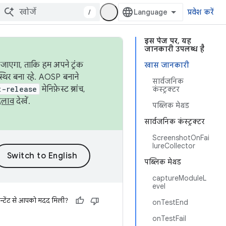
/
प्रवेश करें
इस पेज पर, यह
जानकारी उपलब्ध है
जाएगा, ताकि हम अपने ट्रंक
खास जानकारी
स्थिर बना रहे. AOSP बनाने
सार्वजनिक
t-release
मेनिफ़ेस्ट ब्रांच,
कंस्ट्रक्टर
दलाव
देखें.
पब्लिक मेथड
सार्वजनिक कंस्ट्रक्टर
ScreenshotOnFai
lureCollector
पब्लिक मेथड
captureModuleL
evel
न्टेंट से आपको मदद मिली?
onTestEnd
onTestFail