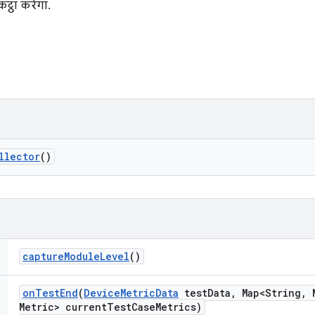
ट्ठा करेगा.
llector
()
capture
Module
Level
()
on
Test
End
(
Device
Metric
Data
test
Data
,
Map<String
,
M
Metric> current
Test
Case
Metrics)