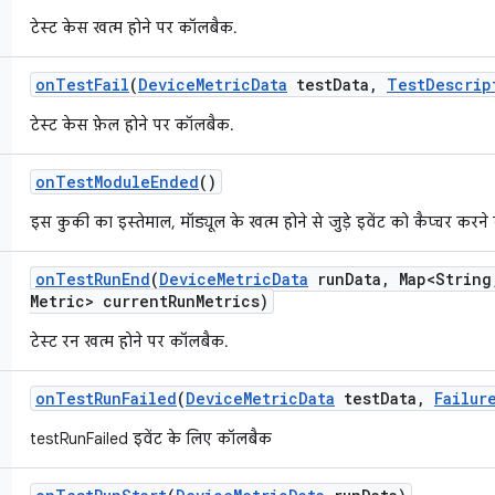
टेस्ट केस खत्म होने पर कॉलबैक.
on
Test
Fail
(
Device
Metric
Data
test
Data
,
Test
Descrip
टेस्ट केस फ़ेल होने पर कॉलबैक.
on
Test
Module
Ended
()
इस कुकी का इस्तेमाल, मॉड्यूल के खत्म होने से जुड़े इवेंट को कैप्चर करने
on
Test
Run
End
(
Device
Metric
Data
run
Data
,
Map<String
Metric> current
Run
Metrics)
टेस्ट रन खत्म होने पर कॉलबैक.
on
Test
Run
Failed
(
Device
Metric
Data
test
Data
,
Failur
testRunFailed इवेंट के लिए कॉलबैक