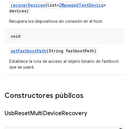
recover
Devices
(List<
IManaged
Test
Device
>
devices)
Recupera los dispositivos sin conexión en el host.
void
set
Fastboot
Path
(String fastboot
Path)
Establece la ruta de acceso al objeto binario de fastboot
que se usará.
Constructores públicos
Usb
Reset
Multi
Device
Recovery