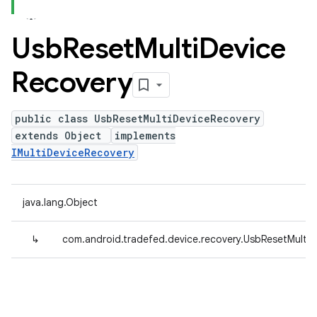
Usb
Reset
Multi
Device
Recovery
public class UsbResetMultiDeviceRecovery
extends Object
implements
IMultiDeviceRecovery
java.lang.Object
↳
com.android.tradefed.device.recovery.UsbResetMulti