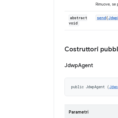
Rimuove, se p
abstract
send
(
Jdwp
void
Costruttori pubbl
Jdwp
Agent
public JdwpAgent (
Jdwp
Parametri