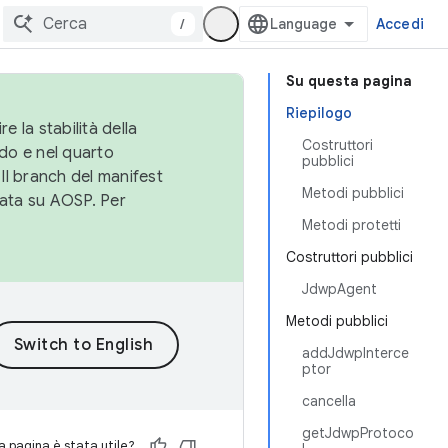
/
Accedi
Su questa pagina
Riepilogo
e la stabilità della
Costruttori
do e nel quarto
pubblici
 Il branch del manifest
Metodi pubblici
cata su AOSP. Per
Metodi protetti
Costruttori pubblici
JdwpAgent
Metodi pubblici
addJdwpInterce
ptor
cancella
getJdwpProtoco
 pagina è stata utile?