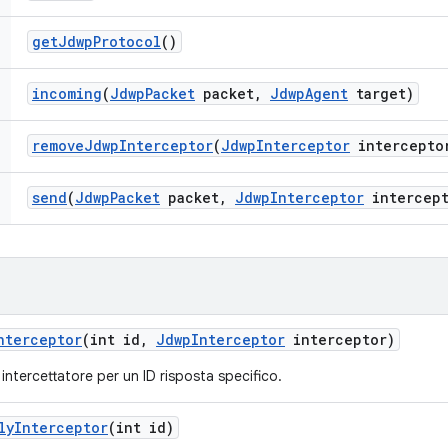
get
Jdwp
Protocol
()
incoming
(
Jdwp
Packet
packet
,
Jdwp
Agent
target)
remove
Jdwp
Interceptor
(
Jdwp
Interceptor
intercepto
send
(
Jdwp
Packet
packet
,
Jdwp
Interceptor
intercept
nterceptor
(int id
,
Jdwp
Interceptor
interceptor)
intercettatore per un ID risposta specifico.
ly
Interceptor
(int id)