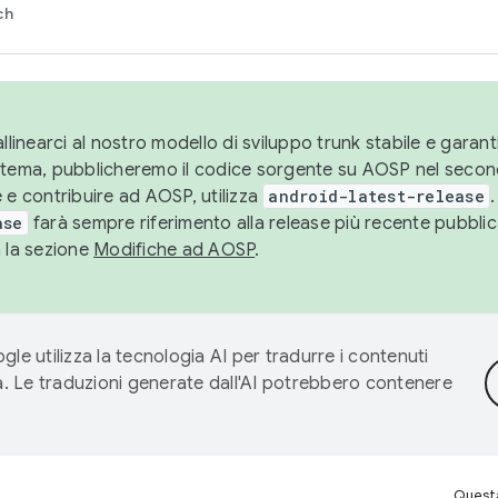
ch
llinearci al nostro modello di sviluppo trunk stabile e garantir
istema, pubblicheremo il codice sorgente su AOSP nel secon
 e contribuire ad AOSP, utilizza
android-latest-release
.
ase
farà sempre riferimento alla release più recente pubbli
a la sezione
Modifiche ad AOSP
.
gle utilizza la tecnologia AI per tradurre i contenuti
ta. Le traduzioni generate dall'AI potrebbero contenere
Questa