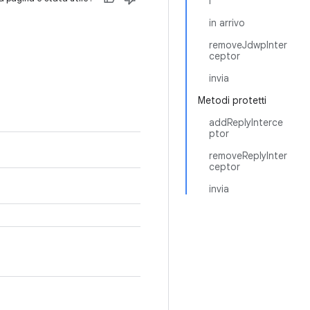
l
in arrivo
removeJdwpInter
ceptor
invia
Metodi protetti
addReplyInterce
ptor
removeReplyInter
ceptor
invia