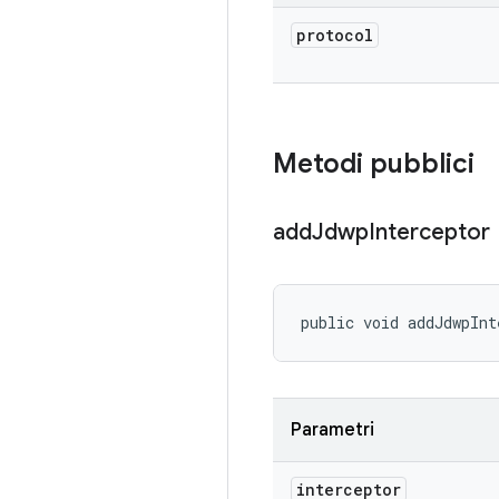
protocol
Metodi pubblici
add
Jdwp
Interceptor
public void addJdwpInt
Parametri
interceptor