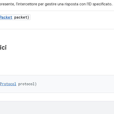
resente, l'intercettore per gestire una risposta con l'ID specificato.
Packet
packet)
ici
Protocol
 protocol)