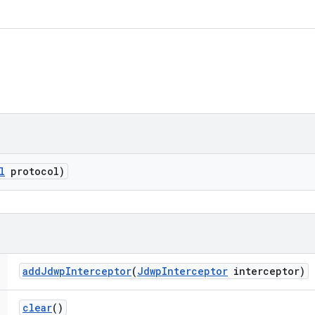
l
protocol)
add
Jdwp
Interceptor
(
Jdwp
Interceptor
interceptor)
clear
()