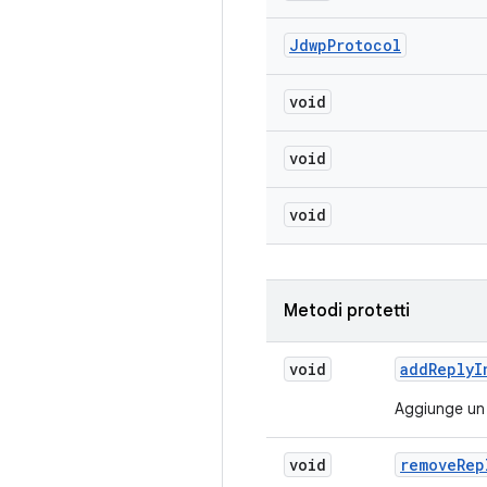
Jdwp
Protocol
void
void
void
Metodi protetti
void
add
Reply
I
Aggiunge un 
void
remove
Rep