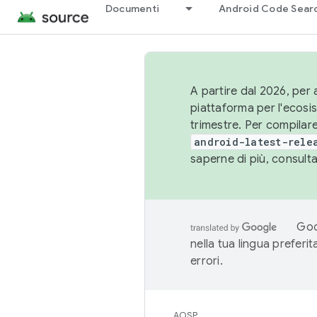
Documenti
Android Code Sear
A partire dal 2026, per a
piattaforma per l'ecos
trimestre. Per compilare
android-latest-rele
saperne di più, consult
Goo
nella tua lingua preferi
errori.
AOSP