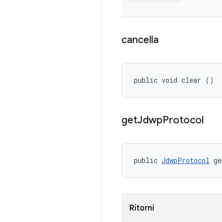
cancella
public void clear ()
get
Jdwp
Protocol
public 
JdwpProtocol
 ge
Ritorni