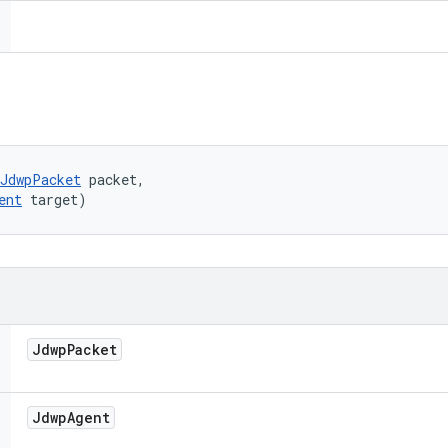
JdwpPacket
 packet, 

ent
 target)
Jdwp
Packet
Jdwp
Agent