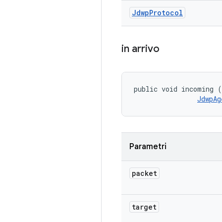
Jdwp
Protocol
in arrivo
public void incoming (
JdwpAg
Parametri
packet
target