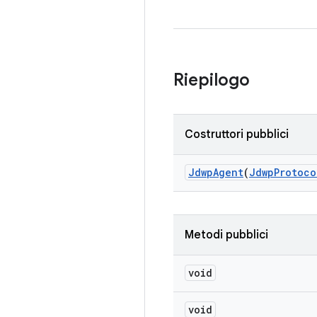
Riepilogo
Costruttori pubblici
Jdwp
Agent
(
Jdwp
Protoco
Metodi pubblici
void
void