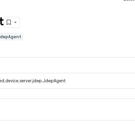
t
JdwpAgent
ed.device.server.jdwp.JdwpAgent