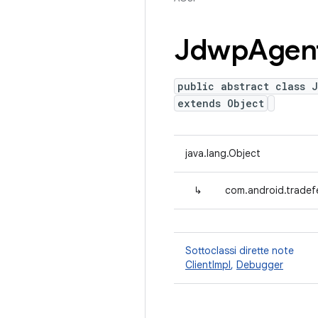
Jdwp
Agen
public abstract class 
extends Object
java.lang.Object
↳
com.android.tradef
Sottoclassi dirette note
ClientImpl
,
Debugger