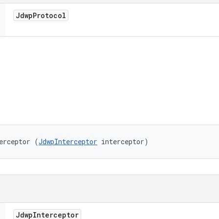
Jdwp
Protocol
erceptor (
JdwpInterceptor
 interceptor)
Jdwp
Interceptor