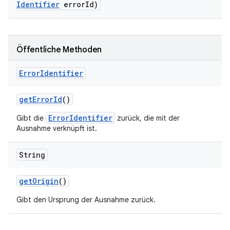
Identifier
error
Id)
Öffentliche Methoden
Error
Identifier
get
Error
Id
()
ErrorIdentifier
Gibt die
zurück, die mit der
Ausnahme verknüpft ist.
String
get
Origin
()
Gibt den Ursprung der Ausnahme zurück.