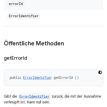
error
Id
Error
Identifier
Öffentliche Methoden
get
Error
Id
public 
ErrorIdentifier
 getErrorId ()
Gibt die
ErrorIdentifier
zurück, die mit der Ausnahme
verknüpft ist. Kann null sein.