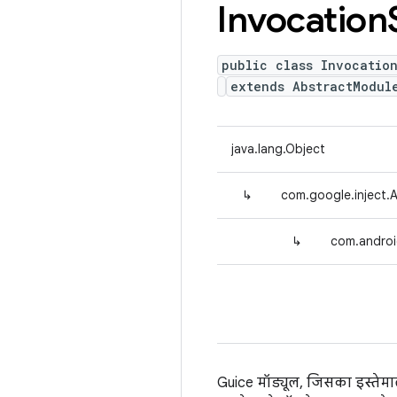
Invocation
public class Invocatio
extends AbstractModul
java.lang.Object
↳
com.google.inject.
↳
com.androi
Guice मॉड्यूल, जिसका इस्तेम