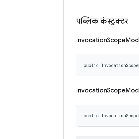
पब्लिक कंस्ट्रक्टर
Invocation
Scope
Mod
public InvocationScope
Invocation
Scope
Mod
public InvocationScope