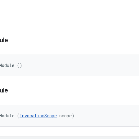
ule
Module ()
ule
Module (
InvocationScope
 scope)