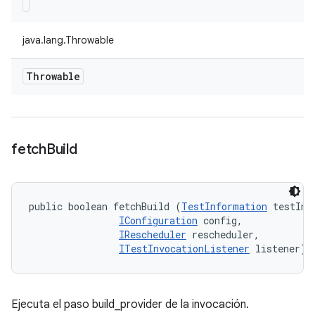
java.lang.Throwable
Throwable
fetch
Build
public boolean fetchBuild (
TestInformation
 testInfo
IConfiguration
 config, 

IRescheduler
 rescheduler, 

ITestInvocationListener
 listener)
Ejecuta el paso build_provider de la invocación.