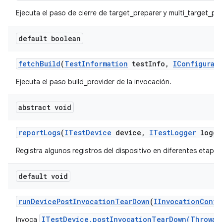
Ejecuta el paso de cierre de target_preparer y multi_target_pre
default boolean
fetch
Build
(
Test
Information
test
Info
,
IConfigurat
Ejecuta el paso build_provider de la invocación.
abstract void
report
Logs
(
ITest
Device
device
,
ITest
Logger
logge
Registra algunos registros del dispositivo en diferentes etapas
default void
run
Device
Post
Invocation
Tear
Down
(
IInvocation
Conte
ITestDevice.postInvocationTearDown(Throwab
Invoca