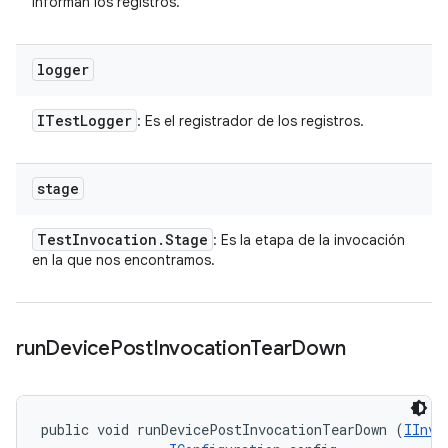
informan los registros.
logger
ITest
Logger
: Es el registrador de los registros.
stage
Test
Invocation
.
Stage
: Es la etapa de la invocación
en la que nos encontramos.
run
Device
Post
Invocation
Tear
Down
public void runDevicePostInvocationTearDown (
IInvo