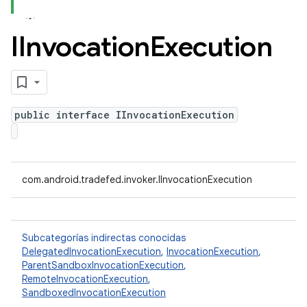
IInvocation
Execution
public interface IInvocationExecution
com.android.tradefed.invoker.IInvocationExecution
Subcategorías indirectas conocidas
DelegatedInvocationExecution
,
InvocationExecution
,
ParentSandboxInvocationExecution
,
RemoteInvocationExecution
,
SandboxedInvocationExecution