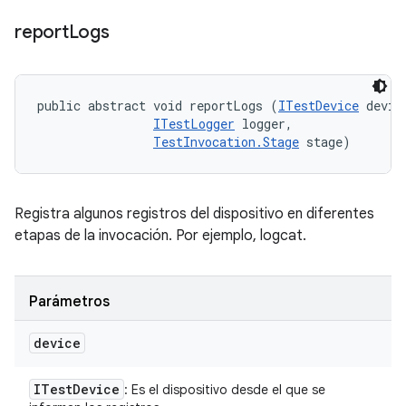
report
Logs
public abstract void reportLogs (
ITestDevice
 device
ITestLogger
 logger, 

TestInvocation.Stage
 stage)
Registra algunos registros del dispositivo en diferentes
etapas de la invocación. Por ejemplo, logcat.
Parámetros
device
ITest
Device
: Es el dispositivo desde el que se