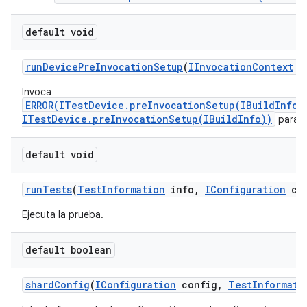
default void
run
Device
Pre
Invocation
Setup
(
IInvocation
Context
co
Invoca
ERROR(ITestDevice.preInvocationSetup(IBuildInfo)
ITestDevice.preInvocationSetup(IBuildInfo))
para c
default void
run
Tests
(
Test
Information
info
,
IConfiguration
con
Ejecuta la prueba.
default boolean
shard
Config
(
IConfiguration
config
,
Test
Informati