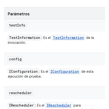
Parámetros
test
Info
Test
Information
Test
Information
: Es el
de la
invocación.
config
IConfiguration
IConfiguration
: Es el
de esta
ejecución de prueba.
rescheduler
IRescheduler
IRescheduler
: Es el
para