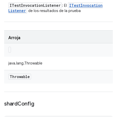
ITest
Invocation
Listener
ITest
Invocation
: El
Listener
de los resultados de la prueba
Arroja
java.lang.Throwable
Throwable
shard
Config