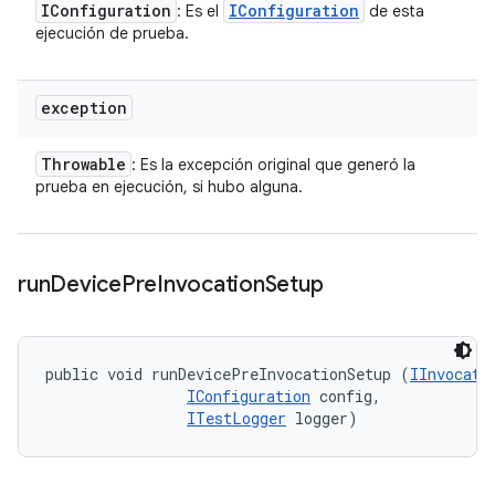
IConfiguration
IConfiguration
: Es el
de esta
ejecución de prueba.
exception
Throwable
: Es la excepción original que generó la
prueba en ejecución, si hubo alguna.
run
Device
Pre
Invocation
Setup
public void runDevicePreInvocationSetup (
IInvocati
IConfiguration
 config, 

ITestLogger
 logger)