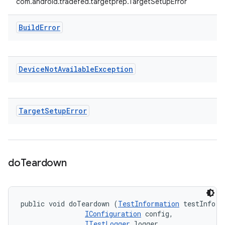
com.android.tradefed.targetprep.TargetSetupError
Build
Error
Device
Not
Available
Exception
Target
Setup
Error
do
Teardown
public void doTeardown (
TestInformation
 testInfo, 

IConfiguration
 config, 

ITestLogger
 logger, 
