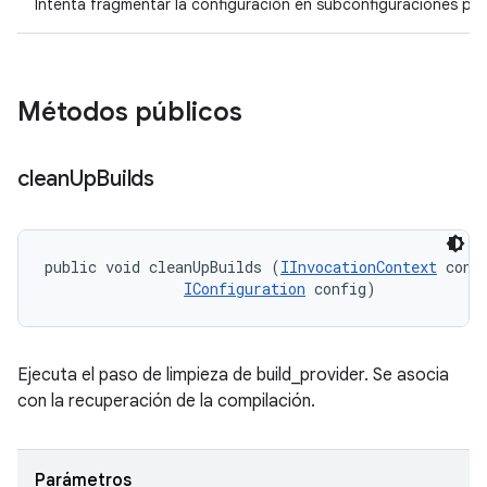
Intenta fragmentar la configuración en subconfiguraciones par
Métodos públicos
clean
Up
Builds
public void cleanUpBuilds (
IInvocationContext
 conte
IConfiguration
 config)
Ejecuta el paso de limpieza de build_provider. Se asocia
con la recuperación de la compilación.
Parámetros