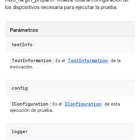
multi_target_preparer. Realiza toda la configuración de
los dispositivos necesaria para ejecutar la prueba.
Parámetros
test
Info
Test
Information
Test
Information
: Es el
de la
invocación.
config
IConfiguration
IConfiguration
: Es el
de esta
ejecución de prueba.
logger