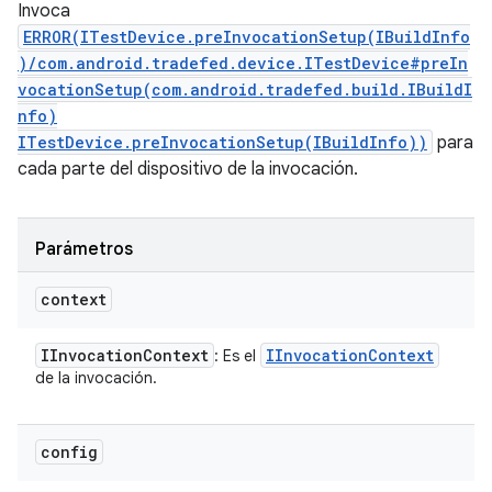
Invoca
ERROR(ITestDevice.preInvocationSetup(IBuildInfo
)/com.android.tradefed.device.ITestDevice#preIn
vocationSetup(com.android.tradefed.build.IBuildI
nfo)
ITestDevice.preInvocationSetup(IBuildInfo))
para
cada parte del dispositivo de la invocación.
Parámetros
context
IInvocation
Context
IInvocation
Context
: Es el
de la invocación.
config