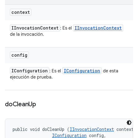
context
IInvocation
Context
IInvocation
Context
: Es el
de la invocación.
config
IConfiguration
IConfiguration
: Es el
de esta
ejecución de prueba.
do
Clean
Up
public void doCleanUp (
IInvocationContext
 context, 
IConfiguration
 config, 
