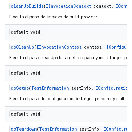
clean
Up
Builds
(
IInvocation
Context
context
,
IConfi
Ejecuta el paso de limpieza de build_provider.
default void
do
Clean
Up
(
IInvocation
Context
context
,
IConfigura
Ejecuta el paso cleanUp de target_preparer y multi_target_pre
default void
do
Setup
(
Test
Information
test
Info
,
IConfiguration
Ejecuta el paso de configuración de target_preparer y multi_ta
default void
do
Teardown
(
Test
Information
test
Info
,
IConfigurat