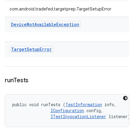
com.android.tradefed.targetprep.TargetSetupError
Device
Not
Available
Exception
Target
Setup
Error
run
Tests
public void runTests (
TestInformation
 info, 

IConfiguration
 config, 

ITestInvocationListener
 listener)