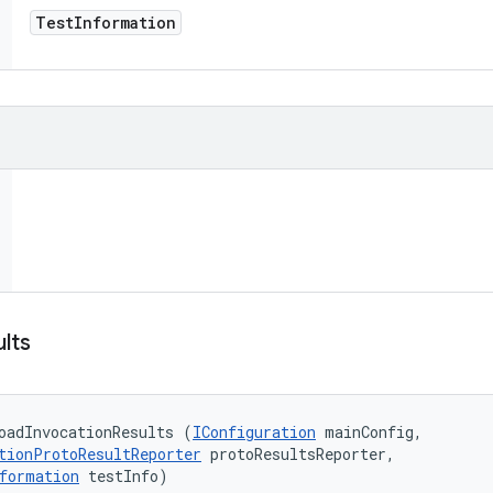
Test
Information
lts
oadInvocationResults (
IConfiguration
 mainConfig, 

tionProtoResultReporter
 protoResultsReporter, 

formation
 testInfo)