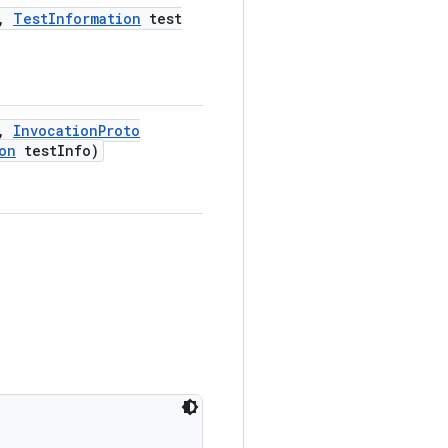
,
Test
Information
test
,
Invocation
Proto
on
test
Info)