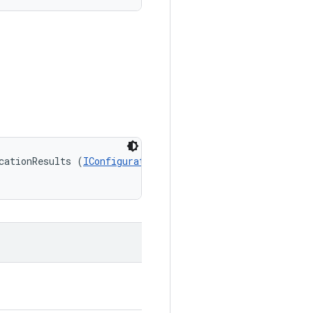
cationResults (
IConfiguration
 mainConfig, 
