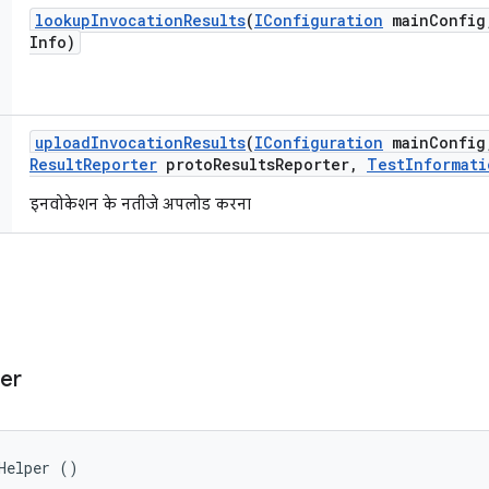
lookup
Invocation
Results
(
IConfiguration
main
Config
Info)
upload
Invocation
Results
(
IConfiguration
main
Config
Result
Reporter
proto
Results
Reporter
,
Test
Informati
इनवोकेशन के नतीजे अपलोड करना
er
Helper ()