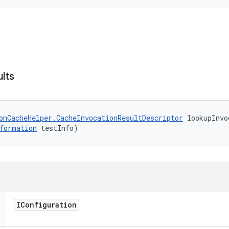
lts
onCacheHelper.CacheInvocationResultDescriptor
 lookupInvo
formation
 testInfo)
IConfiguration