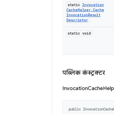
static
Invocation
Cache
Helper
.
Cache
Invocation
Result
Descriptor
static void
पब्लिक कंस्ट्रक्टर
Invocation
Cache
Help
public InvocationCache