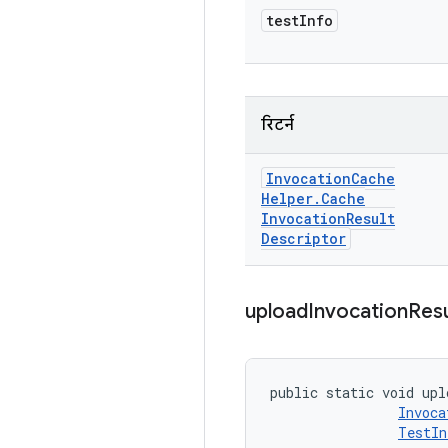
test
Info
रिटर्न
Invocation
Cache
Helper
.
Cache
Invocation
Result
Descriptor
upload
Invocation
Resu
public static void upl
Invoca
TestIn