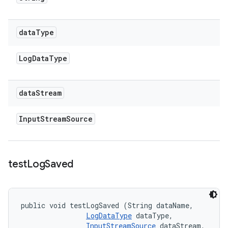
data
Type
Log
Data
Type
data
Stream
Input
Stream
Source
test
Log
Saved
public void testLogSaved (String dataName, 

LogDataType
 dataType, 

InputStreamSource
 dataStream, 
