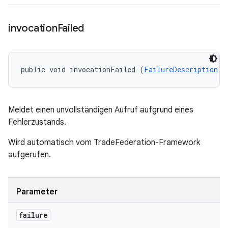
invocation
Failed
public void invocationFailed (
FailureDescription
 f
Meldet einen unvollständigen Aufruf aufgrund eines
Fehlerzustands.
Wird automatisch vom TradeFederation-Framework
aufgerufen.
Parameter
failure