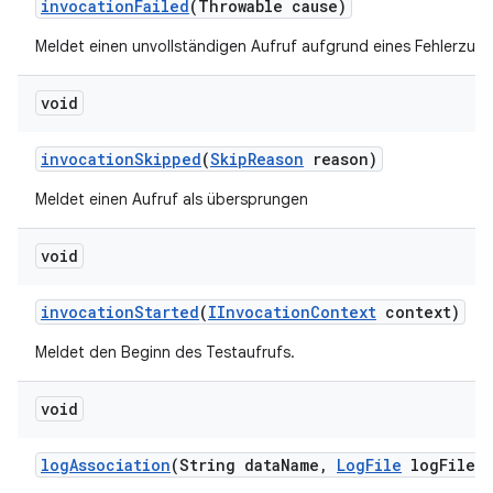
invocation
Failed
(Throwable cause)
Meldet einen unvollständigen Aufruf aufgrund eines Fehlerzust
void
invocation
Skipped
(
Skip
Reason
reason)
Meldet einen Aufruf als übersprungen
void
invocation
Started
(
IInvocation
Context
context)
Meldet den Beginn des Testaufrufs.
void
log
Association
(String data
Name
,
Log
File
log
File)