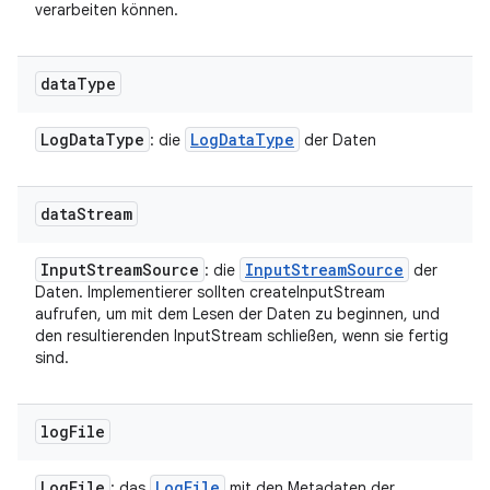
verarbeiten können.
data
Type
Log
Data
Type
Log
Data
Type
: die
der Daten
data
Stream
Input
Stream
Source
Input
Stream
Source
: die
der
Daten. Implementierer sollten createInputStream
aufrufen, um mit dem Lesen der Daten zu beginnen, und
den resultierenden InputStream schließen, wenn sie fertig
sind.
log
File
Log
File
Log
File
: das
mit den Metadaten der