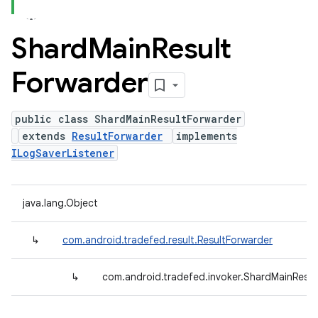
Shard
Main
Result
Forwarder
public class ShardMainResultForwarder
extends
ResultForwarder
implements
ILogSaverListener
java.lang.Object
↳
com.android.tradefed.result.ResultForwarder
↳
com.android.tradefed.invoker.ShardMainResul