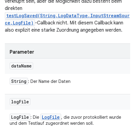
verknüpft sein, aber die Möglichkeit dazu besteht beim
direkten
testLogSaved(String,LogDataType,InputStreamSour
ce,LogFile)
-Callback nicht. Mit diesem Callback kann
also explizit eine starke Zuordnung angegeben werden.
Parameter
data
Name
String
: Der Name der Daten
log
File
Log
File
Log
File
: Die
, die zuvor protokolliert wurde
und dem Testlauf zugeordnet werden soll.