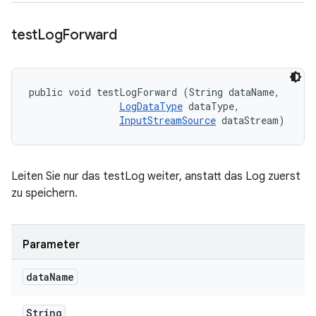
test
Log
Forward
public void testLogForward (String dataName, 

LogDataType
 dataType, 

InputStreamSource
 dataStream)
Leiten Sie nur das testLog weiter, anstatt das Log zuerst
zu speichern.
Parameter
data
Name
String