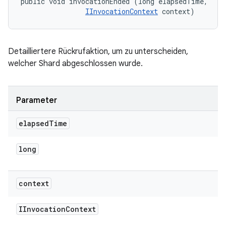
public void invocationEnded (long elapsedTime, 

IInvocationContext
 context)
Detailliertere Rückrufaktion, um zu unterscheiden,
welcher Shard abgeschlossen wurde.
Parameter
elapsed
Time
long
context
IInvocation
Context