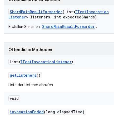
Shard
Main
Result
Forwarder
(List<
ITest
Invocation
Listener
> listeners
,
int expected
Shards)
ShardMainResultForwarder
Erstellen Sie einen
.
Öffentliche Methoden
List<
ITest
Invocation
Listener
>
get
Listeners
()
Liste der Listener abrufen
void
invocation
Ended
(long elapsed
Time)