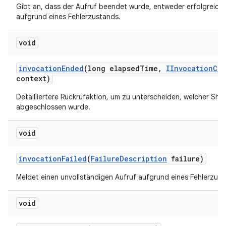
Gibt an, dass der Aufruf beendet wurde, entweder erfolgreich
aufgrund eines Fehlerzustands.
void
invocation
Ended
(long elapsed
Time
,
IInvocation
Con
context)
Detailliertere Rückrufaktion, um zu unterscheiden, welcher Sha
abgeschlossen wurde.
void
invocation
Failed
(
Failure
Description
failure)
Meldet einen unvollständigen Aufruf aufgrund eines Fehlerzust
void