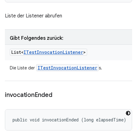
Liste der Listener abrufen
Gibt Folgendes zurück:
List<
ITest
Invocation
Listener
>
ITest
Invocation
Listener
Die Liste der
s.
invocation
Ended
public void invocationEnded (long elapsedTime)