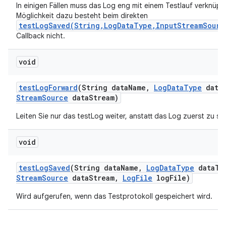
In einigen Fällen muss das Log eng mit einem Testlauf verknüpft
Möglichkeit dazu besteht beim direkten
testLogSaved(String,LogDataType,InputStreamSourc
Callback nicht.
void
test
Log
Forward
(String data
Name
,
Log
Data
Type
data
Stream
Source
data
Stream)
Leiten Sie nur das testLog weiter, anstatt das Log zuerst zu sp
void
test
Log
Saved
(String data
Name
,
Log
Data
Type
data
Ty
Stream
Source
data
Stream
,
Log
File
log
File)
Wird aufgerufen, wenn das Testprotokoll gespeichert wird.